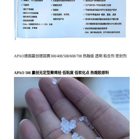
APAO德国赢创德固赛308/408/508/608/708 热融级 透明 粘合剂 密封剂
APAO 508 赢创无定型聚烯烃 低粘度 低软化点 热熔胶原料