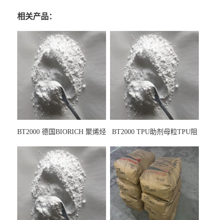
相关产品：
BT2000 德国BIORICH 聚烯烃
BT2000 TPU助剂母粒TPU阻
PE阻燃剂TPE无卤阻燃剂油
燃剂雾面剂耐黄变剂透明滑
墨阻燃剂 TPU抗黄变剂 抗黄
剂雾面滑剂防粘剂 TPU抗黄
变耐黄剂
变剂 抗黄变耐黄剂