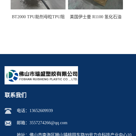
BT2000 TPU助剂母粒TPU阻
美国伊士曼 R1100 氢化石油
燃剂雾面剂耐黄变剂透明滑
树脂 制品热熔胶压敏胶增粘
剂雾面滑剂防粘剂 TPU抗黄
适合助焊剂 改善快干性 高流
变剂
动性
联系我们
电话：
13652609939
邮箱：
3557274266@qq.com
地址：佛山市南海区狮山镇桃园东路99号力合科技产业中心10