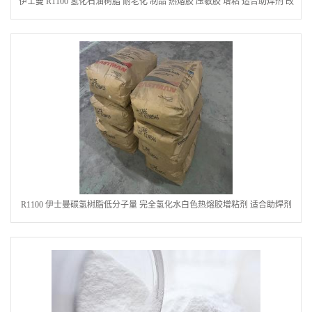
伊士曼 R1100 氢化石油树脂 耐老化 制品 热熔胶 压敏胶 增粘 适合助焊剂 改
善快干性
R1100 伊士曼碳氢树脂低分子量 完全氢化水白色热熔胶增粘剂 适合助焊剂
改善快干性