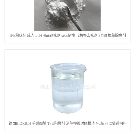
TPE除味剂 成人 玩具用品遮味剂 sebs倒模 飞机杯去味剂 PY88 橡胶除臭剂
德国BIORICH 手感细腻 TPU阻燃剂 消除押线时眼模渣 V0级 可以做透明料