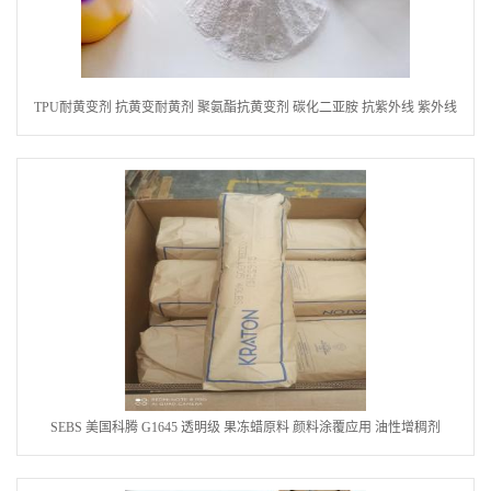
TPU耐黄变剂 抗黄变耐黄剂 聚氨酯抗黄变剂 碳化二亚胺 抗紫外线 紫外线
吸收剂
SEBS 美国科腾 G1645 透明级 果冻蜡原料 颜料涂覆应用 油性增稠剂