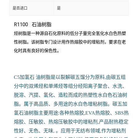
是否进口
是
R1100 石油树脂
烃树脂是一种源自石化原料的低分子量完全氢化水白色热塑
性树脂。
该树脂专门设计用作热熔胶中的增粘剂，要求在老
化时具有良好的保色性。
C5加氢石 油树脂是以裂解碳五馏分为原料,由碳五组
分中的双烯烃和单烯烃等组分经阳离子聚合、水洗、
脱溶、汽提、氢化、造粒而成的热塑性水白色石油树
脂。属于高品质、多用途的水白色增粘树脂。碳五加
氢石油树脂主要用途:各种热熔胶,EVA热熔胶、SBS热
熔胶、压敏胶、热熔压敏胶中的增粘剂,产品耐热稳定
性好、无色、无味, 。应用于无纺布领域,作为增粘剂