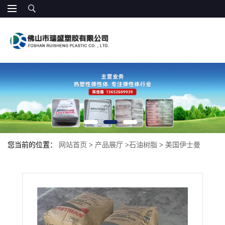
您当前的位置：
网站首页
>
产品展厅
>
石油树脂
>
美国伊士曼
R1100 氢化石油树脂 制品热熔胶压敏胶增粘 适合助焊剂 改善快干性
高流动性