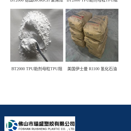
BT2000 德国BIORICH 聚烯烃
BT2000 TPU助剂母粒TPU阻
PE阻燃剂TPE无卤阻燃剂油
燃剂雾面剂耐黄变剂透明滑
墨阻燃剂 TPU抗黄变剂 抗黄
剂雾面滑剂防粘剂 TPU抗黄
变耐黄剂
变剂 抗黄变耐黄剂
BT2000 TPU助剂母粒TPU阻
美国伊士曼 R1100 氢化石油
燃剂雾面剂耐黄变剂透明滑
树脂 制品热熔胶压敏胶增粘
剂雾面滑剂防粘剂 TPU抗黄
适合助焊剂 改善快干性 高流
变剂
动性