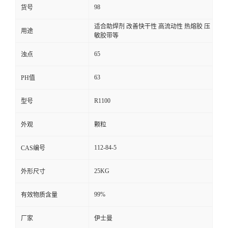
98
货号
适合助焊剂 改善快干性 高流动性 热熔胶 压
用途
敏胶带等
65
浊点
63
PH值
R1100
型号
外观
颗粒
112-84-5
CAS编号
25KG
外形尺寸
99%
有效物质含量
厂家
伊士曼