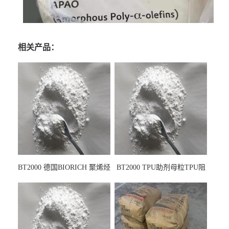
相关产品：
BT2000 德国BIORICH 聚烯烃
BT2000 TPU助剂母粒TPU阻
PE阻燃剂TPE无卤阻燃剂油
燃剂雾面剂耐黄变剂透明滑
墨阻燃剂 TPU抗黄变剂 抗黄
剂雾面滑剂防粘剂 TPU抗黄
变耐黄剂
变剂 抗黄变耐黄剂