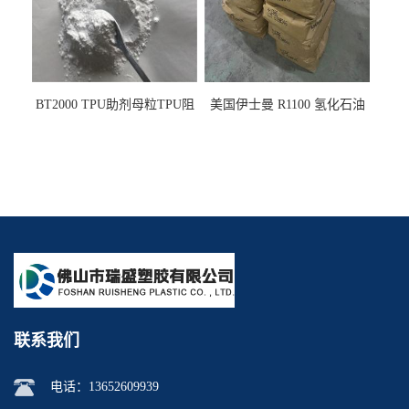
BT2000 TPU助剂母粒TPU阻
美国伊士曼 R1100 氢化石油
燃剂雾面剂耐黄变剂透明滑
树脂 制品热熔胶压敏胶增粘
剂雾面滑剂防粘剂 TPU抗黄
适合助焊剂 改善快干性 高流
变剂
动性
联系我们
电话：
13652609939