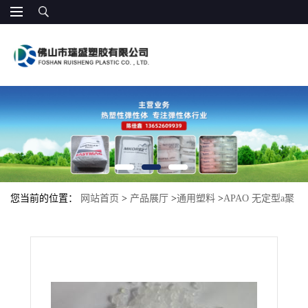
您当前的位置：
网站首页
>
产品展厅
>
通用塑料
>
APAO 无定型a聚
烯烃 基础原材料 汽车热熔胶 床垫 油墨热熔胶黏剂 低粘度