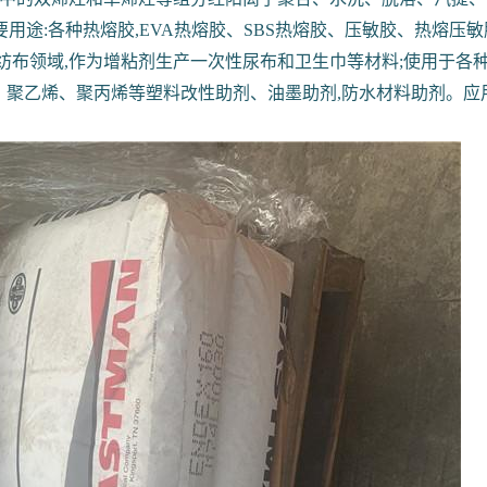
途:各种热熔胶,EVA热熔胶、SBS热熔胶、压敏胶、热熔压敏
应用于无纺布领域,作为增粘剂生产一次性尿布和卫生巾等材料;使用
、聚乙烯、聚丙烯等塑料改性助剂、油墨助剂,防水材料助剂。