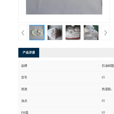
产品详请
品牌
石油树脂
65
货号
用途
热溶胶、
65
浊点
63
PH值