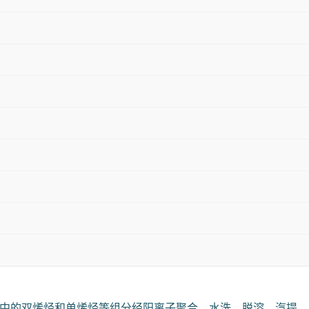
组分中的双烯烃和单烯烃等组分经阳离子聚合、水洗、脱溶、汽提