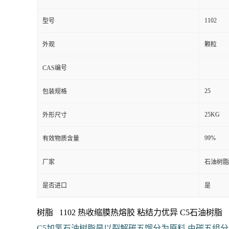
1102
型号
外观
颗粒
CAS编号
25
包装规格
25KG
外形尺寸
99%
有效物质含量
厂家
石油树脂
是否进口
是
树脂 1102 热收缩膜热熔胶 粘结力优异 C5石油树脂
C5加氢石油树脂是以裂解碳五馏分为原料,由碳五