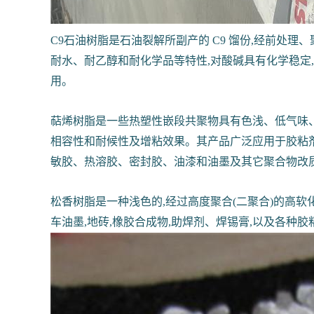
C9石油树脂是石油裂解所副产的 C9 馏份,经前处理、
耐水、耐乙醇和耐化学品等特性,对酸碱具有化学稳定
用。
萜烯树脂是一些热塑性嵌段共聚物具有色浅、低气味、高
相容性和耐候性及增粘效果。其产品广泛应用于胶粘
敏胶、热溶胶、密封胶、油漆和油墨及其它聚合物改
松香树脂是一种浅色的,经过高度聚合(二聚合)的高软
车油墨,地砖,橡胶合成物,助焊剂、焊锡膏,以及各种