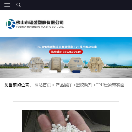
您当前的位置：
网站首页
>
产品展厅
>
塑胶助剂
>
TPU松紧带雾面
剂 薄膜磨砂剂 磨砂带磨砂剂 肩带半雾面剂 TPU雾面剂 TPU粗糙面
手感细腻