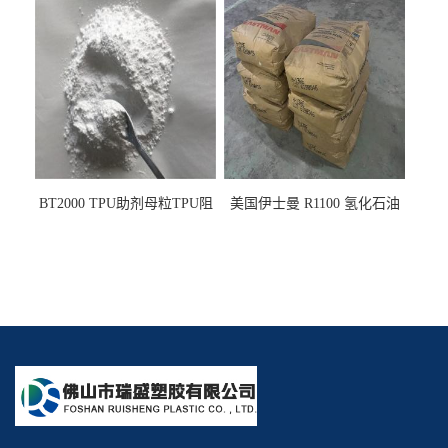
墨阻燃剂 TPU抗黄变剂 抗黄
剂雾面滑剂防粘剂 TPU抗黄
变耐黄剂
变剂 抗黄变耐黄剂
BT2000 TPU助剂母粒TPU阻
美国伊士曼 R1100 氢化石油
燃剂雾面剂耐黄变剂透明滑
树脂 制品热熔胶压敏胶增粘
剂雾面滑剂防粘剂 TPU抗黄
适合助焊剂 改善快干性 高流
变剂
动性