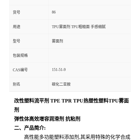
86
货号
用途
TPU雾面剂 TPU粗糙面 手感细腻
型号
雾面剂
包装规格
151-51-9
CAS编号
别名
碳化二亚胺
改性塑料流平剂 TPE TPR TPU热塑性塑料TPU雾面
剂
弹性体高效增容润滑剂 抗粘剂
二、产品简介:
高性能多功能塑料添加剂,其采用特殊的化学合成