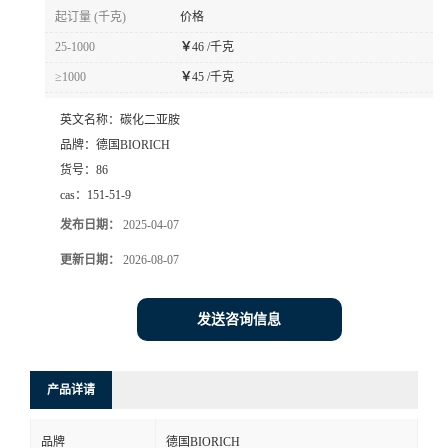
起订量 (千克)
价格
25-1000
￥
46 /千克
≥1000
￥
45 /千克
英文名称：
碳化二亚胺
品牌：
德国BIORICH
货号：
86
cas：
151-51-9
发布日期：
2025-04-07
更新日期：
2026-08-07
发送咨询信息
产品详请
品牌
德国BIORICH