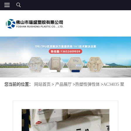
您当前的位置：
网站首页
>
产品展厅
>
热塑性弹性体
>
AC34035 聚
酯相容 增韧剂耐高温抗冲击 制作塑料托盘，塑料回转箱 相容性，耐
候耐油性