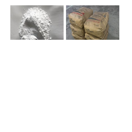
PE阻燃剂TPE无卤阻燃剂油
燃剂雾面剂耐黄变剂透明滑
墨阻燃剂 TPU抗黄变剂 抗黄
剂雾面滑剂防粘剂 TPU抗黄
变耐黄剂
变剂 抗黄变耐黄剂
BT2000 TPU助剂母粒TPU阻
美国伊士曼 R1100 氢化石油
燃剂雾面剂耐黄变剂透明滑
树脂 制品热熔胶压敏胶增粘
剂雾面滑剂防粘剂 TPU抗黄
适合助焊剂 改善快干性 高流
变剂
动性