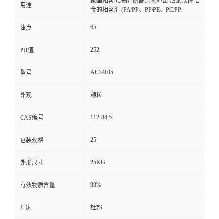
聚酯相容 增韧剂耐高温抗冲击 尼龙改性 合
用途
金的相容剂 (PA/PP、PP/PE、PC/PP
65
浊点
252
PH值
AC34035
型号
外观
颗粒
112-84-5
CAS编号
25
包装规格
25KG
外形尺寸
99%
有效物质含量
厂家
杜邦