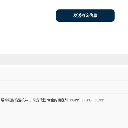
发送咨询信息
增韧剂耐高温抗冲击 尼龙改性 合金的相容剂 (PA/PP、PP/PE、PC/PP