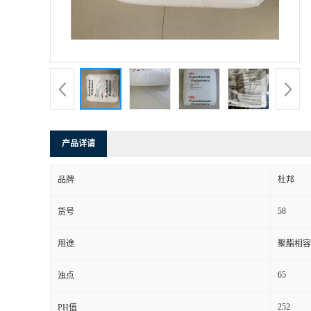
产品详请
品牌
杜邦
58
货号
用途
聚酯相容 
65
浊点
252
PH值