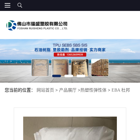
您当前的位置：
网站首页
>
产品展厅
>
热塑性弹性体
>
EBA 杜邦
PTW 塑料合金增强 耐低温 粘合剂原料 增韧级 EBA 3117 AC抗冲击
性塑胶