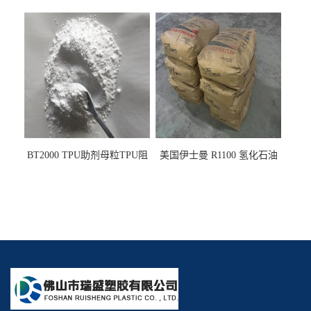
PE阻燃剂TPE无卤阻燃剂油
燃剂雾面剂耐黄变剂透明滑
墨阻燃剂 TPU抗黄变剂 抗黄
剂雾面滑剂防粘剂 TPU抗黄
变耐黄剂
变剂 抗黄变耐黄剂
BT2000 TPU助剂母粒TPU阻
美国伊士曼 R1100 氢化石油
燃剂雾面剂耐黄变剂透明滑
树脂 制品热熔胶压敏胶增粘
剂雾面滑剂防粘剂 TPU抗黄
适合助焊剂 改善快干性 高流
变剂
动性