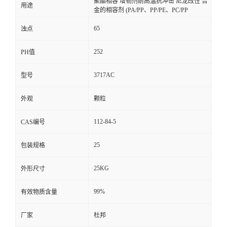
聚酯相容 增韧剂耐高温抗冲击 尼龙改性 合
用途
金的相容剂 (PA/PP、PP/PE、PC/PP
65
浊点
252
PH值
3717AC
型号
外观
颗粒
112-84-5
CAS编号
25
包装规格
25KG
外形尺寸
99%
有效物质含量
厂家
杜邦