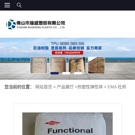
您当前的位置：
网站首页
>
产品展厅
>
热塑性弹性体
>
EMA 杜邦
AC1820 汽车部件 PP增韧剂 共挤成型 甲酯共聚 增韧剂耐高温抗冲
击