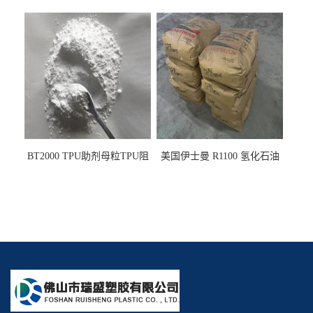
PE阻燃剂TPE无卤阻燃剂油
燃剂雾面剂耐黄变剂透明滑
墨阻燃剂 TPU抗黄变剂 抗黄
剂雾面滑剂防粘剂 TPU抗黄
变耐黄剂
变剂 抗黄变耐黄剂
BT2000 TPU助剂母粒TPU阻
美国伊士曼 R1100 氢化石油
燃剂雾面剂耐黄变剂透明滑
树脂 制品热熔胶压敏胶增粘
剂雾面滑剂防粘剂 TPU抗黄
适合助焊剂 改善快干性 高流
变剂
动性