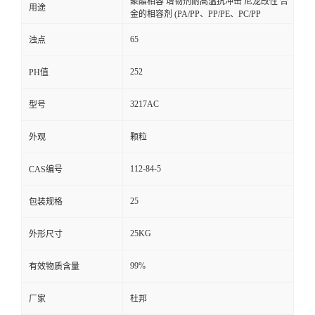
聚酯相容 增韧剂耐高温抗冲击 尼龙改性 合
用途
金的相容剂 (PA/PP、PP/PE、PC/PP
65
浊点
252
PH值
3217AC
型号
外观
颗粒
112-84-5
CAS编号
25
包装规格
25KG
外形尺寸
99%
有效物质含量
厂家
杜邦