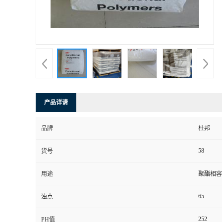
产品详请
品牌
杜邦
58
货号
用途
聚酯相容 
65
浊点
252
PH值