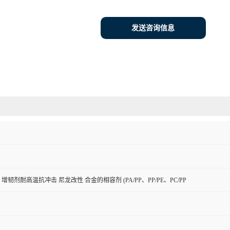
发送咨询信息
增韧剂耐高温抗冲击 尼龙改性 合金的相容剂 (PA/PP、PP/PE、PC/PP