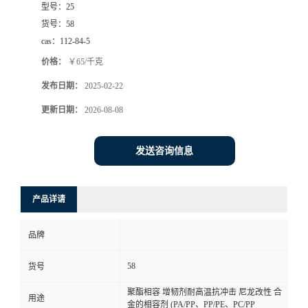
型号：
25
货号：
58
cas：
112-84-5
价格：
￥65/千克
发布日期：
2025-02-22
更新日期：
2026-08-08
发送咨询信息
产品详请
品牌
58
货号
聚酯相容 增韧剂耐高温抗冲击 尼龙改性 合
用途
金的相容剂 (PA/PP、PP/PE、PC/PP