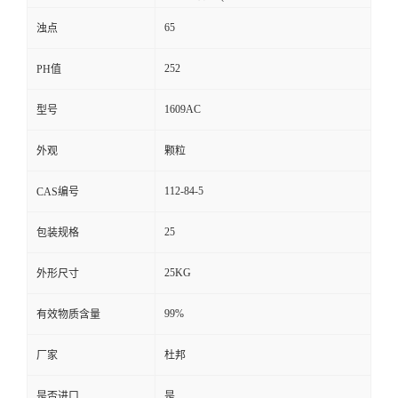
65
浊点
252
PH值
1609AC
型号
外观
颗粒
112-84-5
CAS编号
25
包装规格
25KG
外形尺寸
99%
有效物质含量
厂家
杜邦
是否进口
是