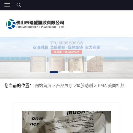
您当前的位置：
网站首页
>
产品展厅
>
塑胶助剂
>
EMA 美国杜邦
1609AC 汽车部件 PP增韧剂 共挤成型 聚酯相容 增韧剂耐高温抗冲
击