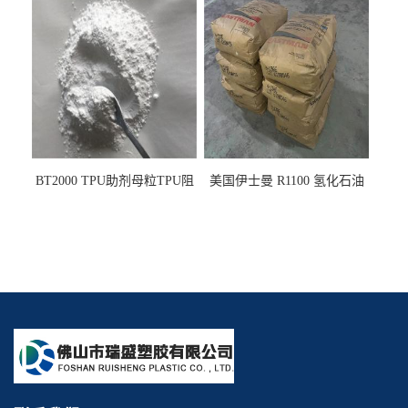
墨阻燃剂 TPU抗黄变剂 抗黄
剂雾面滑剂防粘剂 TPU抗黄
变耐黄剂
变剂 抗黄变耐黄剂
BT2000 TPU助剂母粒TPU阻
美国伊士曼 R1100 氢化石油
燃剂雾面剂耐黄变剂透明滑
树脂 制品热熔胶压敏胶增粘
剂雾面滑剂防粘剂 TPU抗黄
适合助焊剂 改善快干性 高流
变剂
动性