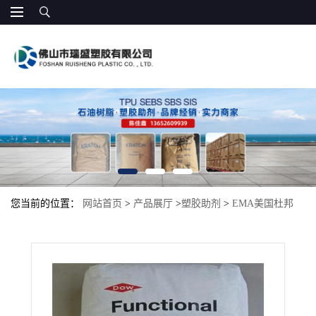
您当前的位置：
网站首页
>
产品展厅
>
塑胶助剂
>
EMA美国杜邦
1218 AC 增韧抗冲击 相溶改性 包装 塑胶原料 挡泥板，方向盘等制
品