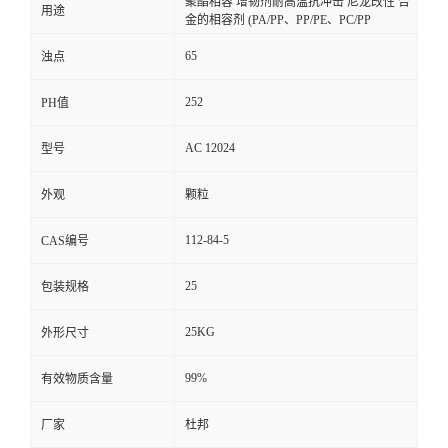
聚酯相容 增韧剂耐高温抗冲击 尼龙改性 合
用途
金的相容剂 (PA/PP、PP/PE、PC/PP
65
浊点
252
PH值
AC 12024
型号
外观
颗粒
112-84-5
CAS编号
25
包装规格
25KG
外形尺寸
99%
有效物质含量
厂家
杜邦