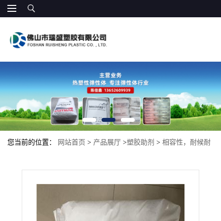
您当前的位置：
网站首页
>
产品展厅
>
塑胶助剂
>
相容性，耐候耐
油性 EMA 美国杜邦 1209AC 增韧剂 ema1209相容剂 增韧剂耐高温抗
冲击