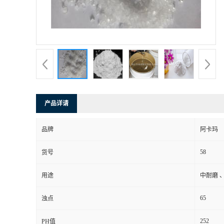
产品详请
品牌
阿卡玛
58
货号
用途
中耐磨 、
65
浊点
252
PH值