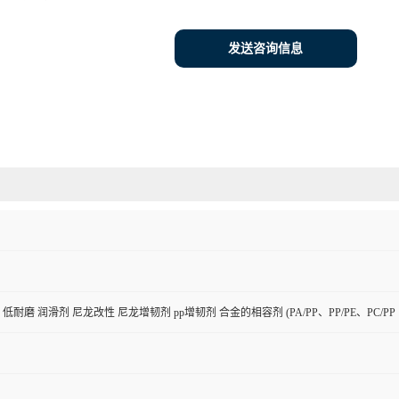
发送咨询信息
低耐磨 润滑剂 尼龙改性 尼龙增韧剂 pp增韧剂 合金的相容剂 (PA/PP、PP/PE、PC/PP