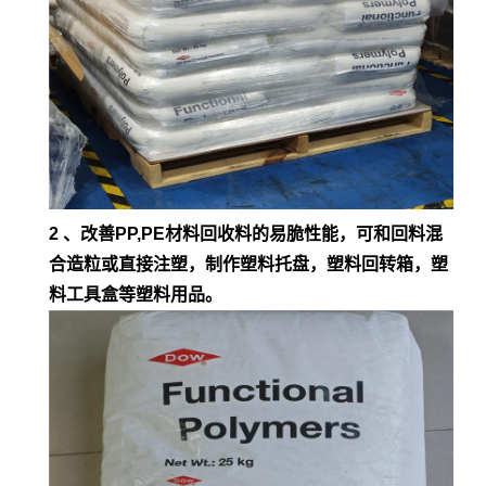
2 、改善PP,PE材料回收料的易脆性能，可和回料混
合造粒或直接注塑，制作塑料托盘，塑料回转箱，塑
料工具盒等塑料用品。