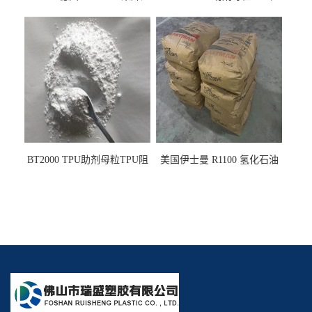
PE阻燃剂TPE无卤阻燃剂油
燃剂雾面剂耐黄变剂透明滑
墨阻燃剂 TPU抗黄变剂 抗黄
剂雾面滑剂防粘剂 TPU抗黄
变耐黄剂
变剂 抗黄变耐黄剂
BT2000 TPU助剂母粒TPU阻
美国伊士曼 R1100 氢化石油
燃剂雾面剂耐黄变剂透明滑
树脂 制品热熔胶压敏胶增粘
剂雾面滑剂防粘剂 TPU抗黄
适合助焊剂 改善快干性 高流
变剂
动性