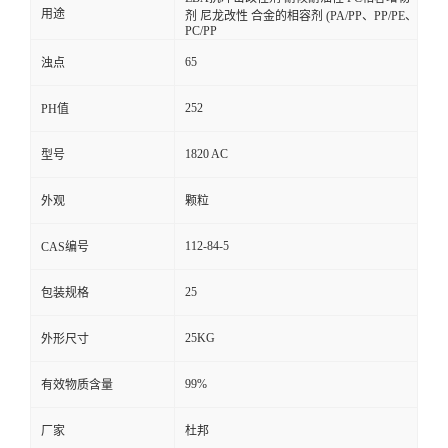
用途
剂 尼龙改性 合金的相容剂 (PA/PP、PP/PE、
PC/PP
65
浊点
252
PH值
1820 AC
型号
外观
颗粒
112-84-5
CAS编号
25
包装规格
25KG
外形尺寸
99%
有效物质含量
厂家
杜邦