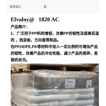
是否进口
是
Elvaloy@ 1820 AC
产品简介：
1、广泛用于PP料的增韧，改善PP的韧性及提高低温
的 ，挡泥板，方向盘等制品。
在PP,HDPE,PA等材料中加入一定比例的可增加产品
的韧性，改善产品抗冲击性能，减少产品的易碎，易
裂的状况。