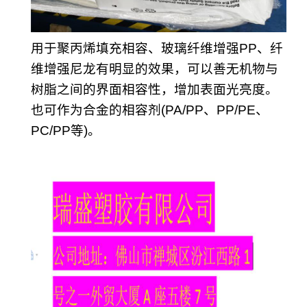
用于聚丙烯填充相容、玻璃纤维增强PP、纤
维增强尼龙有明显的效果，可以善无机物与
树脂之间的界面相容性，增加表面光亮度。
也可作为合金的相容剂(PA/PP、PP/PE、
PC/PP等)。