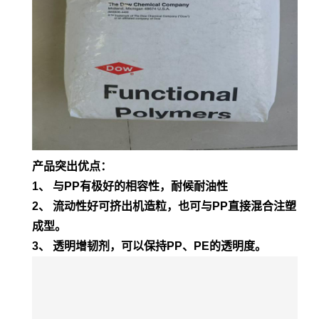
产品突出优点：
1、 与PP有极好的相容性，耐候耐油性
2、 流动性好可挤出机造粒，也可与PP直接混合注塑
成型。
3、 透明增韧剂，可以保持PP、PE的透明度。