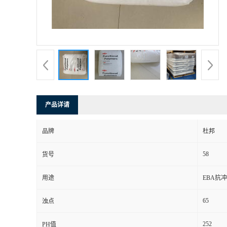
产品详请
品牌
杜邦
58
货号
用途
EBA抗冲
65
浊点
252
PH值