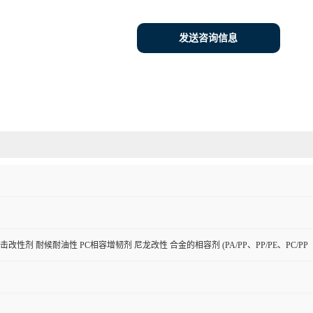
发送咨询信息
击改性剂 耐候耐油性 PC相容增韧剂 尼龙改性 合金的相容剂 (PA/PP、PP/PE、PC/PP