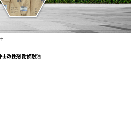
性
抗冲击改性剂 耐候耐油