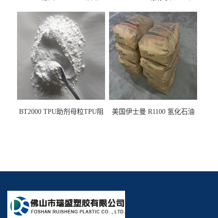
PE阻燃剂TPE无卤阻燃剂油
燃剂雾面剂耐黄变剂透明滑
墨阻燃剂 TPU抗黄变剂 抗黄
剂雾面滑剂防粘剂 TPU抗黄
变耐黄剂
变剂 抗黄变耐黄剂
BT2000 TPU助剂母粒TPU阻
美国伊士曼 R1100 氢化石油
燃剂雾面剂耐黄变剂透明滑
树脂 制品热熔胶压敏胶增粘
剂雾面滑剂防粘剂 TPU抗黄
适合助焊剂 改善快干性 高流
变剂
动性