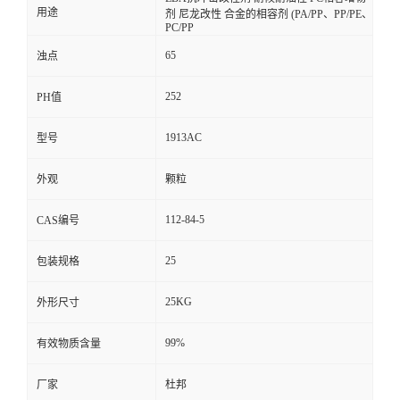
用途
剂 尼龙改性 合金的相容剂 (PA/PP、PP/PE、
PC/PP
65
浊点
252
PH值
1913AC
型号
外观
颗粒
112-84-5
CAS编号
25
包装规格
25KG
外形尺寸
99%
有效物质含量
厂家
杜邦