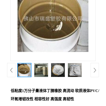
低粘度1万分子量液体丁腈橡胶 高流动 软质液体PVC/
环氧增韧改性 相容性好 高强度 高韧性