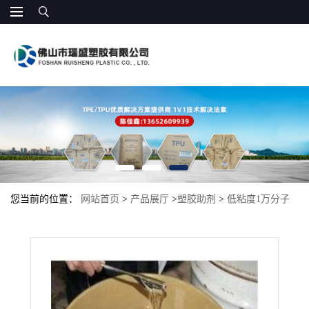
您当前的位置：
网站首页
>
产品展厅
>
塑胶助剂
>
低粘度1万分子
量液体丁腈橡胶 高流动 软质液体PVC/环氧增韧改性 相容性好 高强
度 高韧性