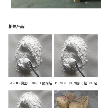
相关产品：
BT2000 德国BIORICH 聚烯烃
BT2000 TPU助剂母粒TPU阻
PE阻燃剂TPE无卤阻燃剂油
燃剂雾面剂耐黄变剂透明滑
墨阻燃剂 TPU抗黄变剂 抗黄
剂雾面滑剂防粘剂 TPU抗黄
变耐黄剂
变剂 抗黄变耐黄剂