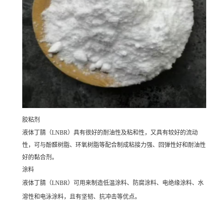
胶粘剂
液体丁腈（LNBR）具有很好的耐油性及粘和性，又具有较好的流动
性，可与酚醛树脂、环氧树脂等配合制成粘接力强、回弹性好和耐油性
好的黏合剂。
涂料
液体丁腈（LNBR）可用来制造低温涂料、防腐涂料、电绝缘涂料、水
溶性和电泳涂料，且有坚韧、抗冲击等优点。