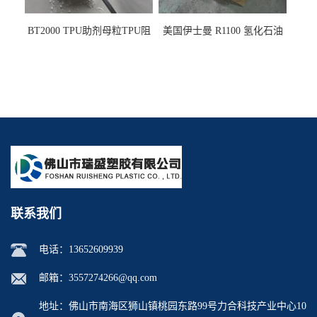
BT2000 TPU助剂母粒TPU阻
美国伊士曼 R1100 氢化石油
燃剂雾面剂耐黄变剂透明滑
树脂 制品热熔胶压敏胶增粘
剂雾面滑剂防粘剂 TPU抗黄
适合助焊剂 改善快干性 高流
变剂
动性
联系我们
电话：
13652609939
邮箱：
3557274266@qq.com
地址：佛山市南海区狮山镇桃园东路99号力合科技产业中心10