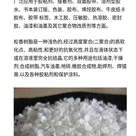
广泛应用于胶粘剂、接着剂、双面胶带、溶剂型胶
水、书本装订版、色装、胶布、烯烃胶布、牛皮纸卡
胶布、胶带 标签、木工胶、压敏胶、热溶胶、密封
胶、油漆和油墨及其它聚合物改质剂等方面。
松香树脂是一种浅色的,经过高度聚合(二聚合)的高软
化点、高粘性,和更好的抗氧化性,并且在液体状态下
或在溶液里完全抗结晶,它的多种用途包括油漆,干燥
剂,合成树脂,汽车油墨,地砖,橡胶合成物,助焊剂、焊锡
膏,以及各种胶粘剂和保护涂料。