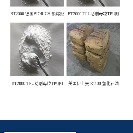
BT2000 德国BIORICH 聚烯烃
BT2000 TPU助剂母粒TPU阻
PE阻燃剂TPE无卤阻燃剂油
燃剂雾面剂耐黄变剂透明滑
墨阻燃剂 TPU抗黄变剂 抗黄
剂雾面滑剂防粘剂 TPU抗黄
变耐黄剂
变剂 抗黄变耐黄剂
BT2000 TPU助剂母粒TPU阻
美国伊士曼 R1100 氢化石油
燃剂雾面剂耐黄变剂透明滑
树脂 制品热熔胶压敏胶增粘
剂雾面滑剂防粘剂 TPU抗黄
适合助焊剂 改善快干性 高流
变剂
动性