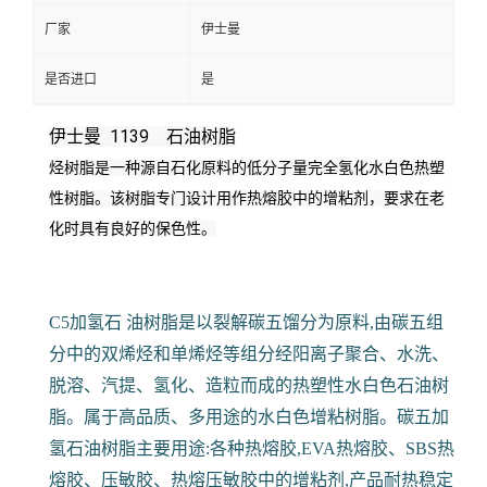
厂家
伊士曼
是否进口
是
伊士曼 1139 石油树脂
烃树脂是一种源自石化原料的低分子量完全氢化水白色热塑
性树脂。
该树脂专门设计用作热熔胶中的增粘剂，要求在老
化时具有良好的保色性。
C5加氢石 油树脂是以裂解碳五馏分为原料,由碳五组
分中的双烯烃和单烯烃等组分经阳离子聚合、水洗、
脱溶、汽提、氢化、造粒而成的热塑性水白色石油树
脂。属于高品质、多用途的水白色增粘树脂。碳五加
氢石油树脂主要用途:各种热熔胶,EVA热熔胶、SBS热
熔胶、压敏胶、热熔压敏胶中的增粘剂,产品耐热稳定