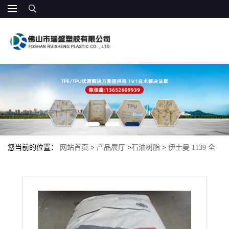
您当前的位置：
网站首页
>
产品展厅
>
石油树脂
>
伊士曼 1139 全
氢化水白色树脂 用于基于EVA 适合助焊剂 改善快干性 高流动性