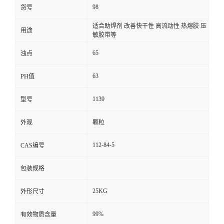
98
货号
适合助焊剂 改善快干性 高流动性 热熔胶 压
用途
敏胶带等
65
浊点
63
PH值
1139
型号
外观
颗粒
112-84-5
CAS编号
包装规格
25KG
外形尺寸
99%
有效物质含量