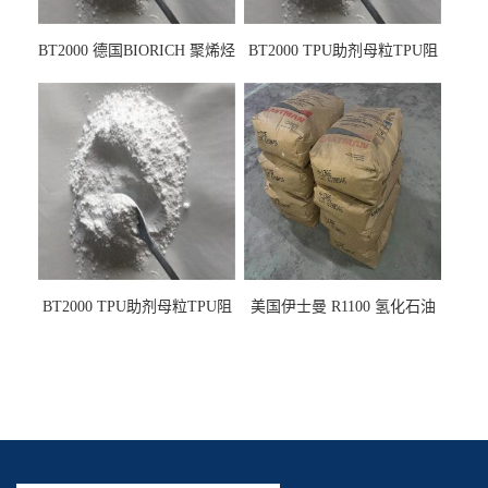
BT2000 德国BIORICH 聚烯烃
BT2000 TPU助剂母粒TPU阻
PE阻燃剂TPE无卤阻燃剂油
燃剂雾面剂耐黄变剂透明滑
墨阻燃剂 TPU抗黄变剂 抗黄
剂雾面滑剂防粘剂 TPU抗黄
变耐黄剂
变剂 抗黄变耐黄剂
BT2000 TPU助剂母粒TPU阻
美国伊士曼 R1100 氢化石油
燃剂雾面剂耐黄变剂透明滑
树脂 制品热熔胶压敏胶增粘
剂雾面滑剂防粘剂 TPU抗黄
适合助焊剂 改善快干性 高流
变剂
动性