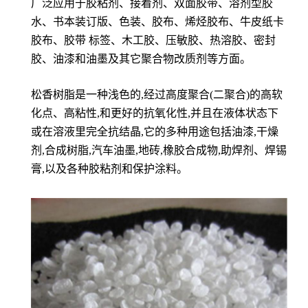
广泛应用于胶粘剂、接着剂、双面胶带、溶剂型胶
水、书本装订版、色装、胶布、烯烃胶布、牛皮纸卡
胶布、胶带 标签、木工胶、压敏胶、热溶胶、密封
胶、油漆和油墨及其它聚合物改质剂等方面。
松香树脂是一种浅色的,经过高度聚合(二聚合)的高软
化点、高粘性,和更好的抗氧化性,并且在液体状态下
或在溶液里完全抗结晶,它的多种用途包括油漆,干燥
剂,合成树脂,汽车油墨,地砖,橡胶合成物,助焊剂、焊锡
膏,以及各种胶粘剂和保护涂料。