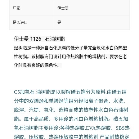
厂家
伊士曼
是否进口
是
伊士曼 1126 石油树脂
烃树脂是一种源自石化原料的低分子量完全氢化水白色热塑
性树脂。
该树脂专门设计用作热熔胶中的增粘剂，要求在老
化时具有良好的保色性。
C5加氢石 油树脂是以裂解碳五馏分为原料,由碳五组
分中的双烯烃和单烯烃等组分经阳离子聚合、水洗、
脱溶、汽提、氢化、造粒而成的热塑性水白色石油树
脂。属于高品质、多用途的水白色增粘树脂。碳五加
氢石油树脂主要用途:各种热熔胶,EVA热熔胶、SBS热
熔胶、压敏胶、热熔压敏胶中的增粘剂,产品耐热稳定