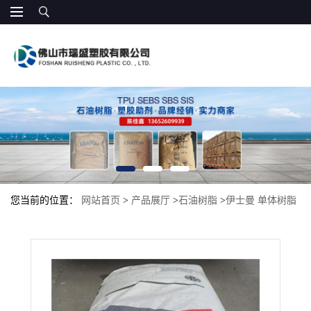
您当前的位置：
网站首页
>
产品展厅
>
石油树脂
>
伊士曼 单体树脂
1126 热塑性烃树脂 铸造蜡 包装胶带 卫生粘合剂 非食品接触标签