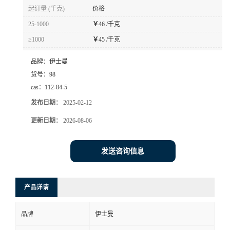
起订量 (千克)
价格
25-1000
￥
46 /千克
≥1000
￥
45 /千克
品牌：
伊士曼
货号：
98
cas：
112-84-5
发布日期：
2025-02-12
更新日期：
2026-08-06
发送咨询信息
产品详请
品牌
伊士曼