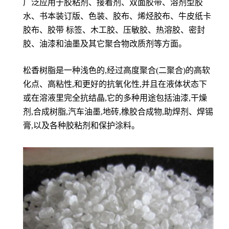
广泛应用于胶粘剂、接着剂、双面胶带、溶剂型胶
水、书本装订版、色装、胶布、烯烃胶布、牛皮纸卡
胶布、胶带 标签、木工胶、压敏胶、热溶胶、密封
胶、油漆和油墨及其它聚合物改质剂等方面。
松香树脂是一种浅色的,经过高度聚合(二聚合)的高软
化点、高粘性,和更好的抗氧化性,并且在液体状态下
或在溶液里完全抗结晶,它的多种用途包括油漆,干燥
剂,合成树脂,汽车油墨,地砖,橡胶合成物,助焊剂、焊锡
膏,以及各种胶粘剂和保护涂料。