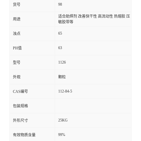
98
货号
适合助焊剂 改善快干性 高流动性 热熔胶 压
用途
敏胶带等
65
浊点
63
PH值
1126
型号
外观
颗粒
112-84-5
CAS编号
包装规格
25KG
外形尺寸
99%
有效物质含量