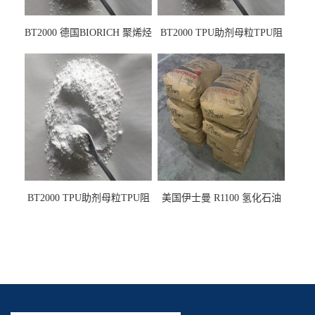
BT2000 德国BIORICH 聚烯烃
BT2000 TPU助剂母粒TPU阻
PE阻燃剂TPE无卤阻燃剂油
燃剂雾面剂耐黄变剂透明滑
墨阻燃剂 TPU抗黄变剂 抗黄
剂雾面滑剂防粘剂 TPU抗黄
变耐黄剂
变剂 抗黄变耐黄剂
BT2000 TPU助剂母粒TPU阻
美国伊士曼 R1100 氢化石油
燃剂雾面剂耐黄变剂透明滑
树脂 制品热熔胶压敏胶增粘
剂雾面滑剂防粘剂 TPU抗黄
适合助焊剂 改善快干性 高流
变剂
动性