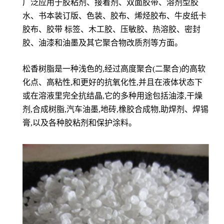
广泛应用于胶粘剂、接着剂、双面胶带、溶剂型胶
水、书本装订版、色装、胶布、烯烃胶布、牛皮纸卡
胶布、胶带 标签、木工胶、压敏胶、热溶胶、密封
胶、油漆和油墨及其它聚合物改质剂等方面。
松香树脂是一种浅色的,经过高度聚合(二聚合)的高软
化点、高粘性,和更好的抗氧化性,并且在液体状态下
或在溶液里完全抗结晶,它的多种用途包括油漆,干燥
剂,合成树脂,汽车油墨,地砖,橡胶合成物,助焊剂、焊锡
膏,以及各种胶粘剂和保护涂料。