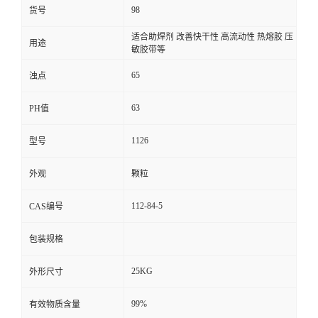
98
货号
适合助焊剂 改善快干性 高流动性 热熔胶 压
用途
敏胶带等
65
浊点
63
PH值
1126
型号
外观
颗粒
112-84-5
CAS编号
包装规格
25KG
外形尺寸
99%
有效物质含量