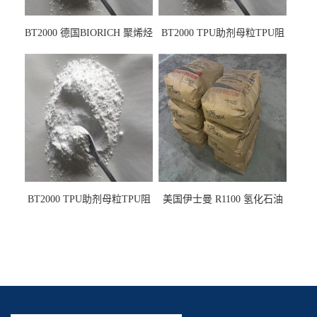
BT2000 德国BIORICH 聚烯烃
BT2000 TPU助剂母粒TPU阻
PE阻燃剂TPE无卤阻燃剂油
燃剂雾面剂耐黄变剂透明滑
墨阻燃剂 TPU抗黄变剂 抗黄
剂雾面滑剂防粘剂 TPU抗黄
变耐黄剂
变剂 抗黄变耐黄剂
BT2000 TPU助剂母粒TPU阻
美国伊士曼 R1100 氢化石油
燃剂雾面剂耐黄变剂透明滑
树脂 制品热熔胶压敏胶增粘
剂雾面滑剂防粘剂 TPU抗黄
适合助焊剂 改善快干性 高流
变剂
动性