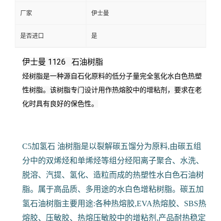
厂家
伊士曼
是否进口
是
伊士曼 1126 石油树脂
烃树脂是一种源自石化原料的低分子量完全氢化水白色热塑
性树脂。
该树脂专门设计用作热熔胶中的增粘剂，要求在老
化时具有良好的保色性。
C5加氢石 油树脂是以裂解碳五馏分为原料,由碳五组
分中的双烯烃和单烯烃等组分经阳离子聚合、水洗、
脱溶、汽提、氢化、造粒而成的热塑性水白色石油树
脂。属于高品质、多用途的水白色增粘树脂。碳五加
氢石油树脂主要用途:各种热熔胶,EVA热熔胶、SBS热
熔胶、压敏胶、热熔压敏胶中的增粘剂,产品耐热稳定