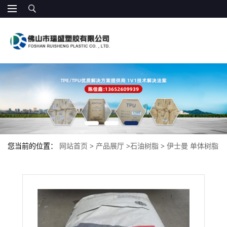
您当前的位置：
网站首页
>
产品展厅
>
石油树脂
>
伊士曼 单体树脂
1126 热塑性烃树脂 铸造蜡 橡胶改性 适合助焊剂 改善快干性 高流动
性