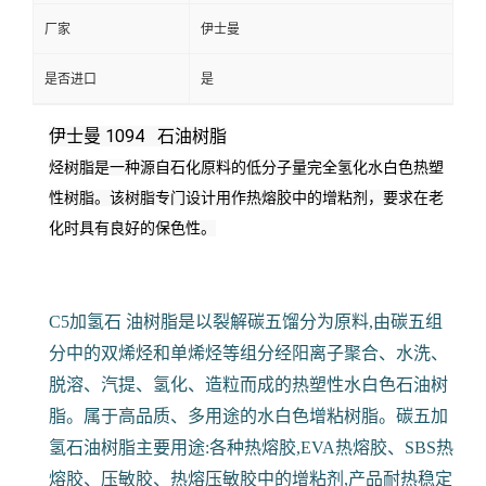
厂家
伊士曼
是否进口
是
伊士曼 1094 石油树脂
烃树脂是一种源自石化原料的低分子量完全氢化水白色热塑
性树脂。
该树脂专门设计用作热熔胶中的增粘剂，要求在老
化时具有良好的保色性。
C5加氢石 油树脂是以裂解碳五馏分为原料,由碳五组
分中的双烯烃和单烯烃等组分经阳离子聚合、水洗、
脱溶、汽提、氢化、造粒而成的热塑性水白色石油树
脂。属于高品质、多用途的水白色增粘树脂。碳五加
氢石油树脂主要用途:各种热熔胶,EVA热熔胶、SBS热
熔胶、压敏胶、热熔压敏胶中的增粘剂,产品耐热稳定