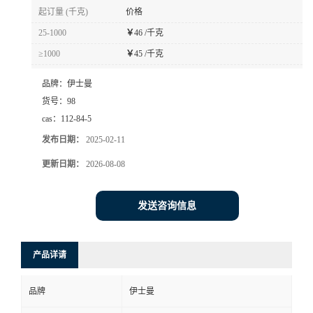
起订量 (千克)
价格
25-1000
￥
46 /千克
≥1000
￥
45 /千克
品牌：
伊士曼
货号：
98
cas：
112-84-5
发布日期：
2025-02-11
更新日期：
2026-08-08
发送咨询信息
产品详请
品牌
伊士曼