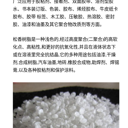
广泛应用于胶粘剂、接着剂、双面胶带、溶剂型胶
水、书本装订版、色装、胶布、烯烃胶布、牛皮纸卡
胶布、胶带 标签、木工胶、压敏胶、热溶胶、密封
胶、油漆和油墨及其它聚合物改质剂等方面。
松香树脂是一种浅色的,经过高度聚合(二聚合)的高软
化点、高粘性,和更好的抗氧化性,并且在液体状态下
或在溶液里完全抗结晶,它的多种用途包括油漆,干燥
剂,合成树脂,汽车油墨,地砖,橡胶合成物,助焊剂、焊锡
膏,以及各种胶粘剂和保护涂料。