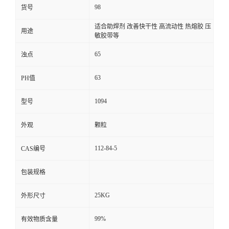
98
货号
适合助焊剂 改善快干性 高流动性 热熔胶 压
用途
敏胶带等
65
浊点
63
PH值
1094
型号
外观
颗粒
112-84-5
CAS编号
包装规格
25KG
外形尺寸
99%
有效物质含量