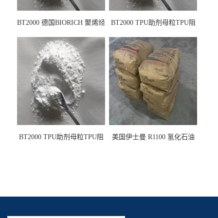
BT2000 德国BIORICH 聚烯烃
BT2000 TPU助剂母粒TPU阻
PE阻燃剂TPE无卤阻燃剂油
燃剂雾面剂耐黄变剂透明滑
墨阻燃剂 TPU抗黄变剂 抗黄
剂雾面滑剂防粘剂 TPU抗黄
变耐黄剂
变剂 抗黄变耐黄剂
BT2000 TPU助剂母粒TPU阻
美国伊士曼 R1100 氢化石油
燃剂雾面剂耐黄变剂透明滑
树脂 制品热熔胶压敏胶增粘
剂雾面滑剂防粘剂 TPU抗黄
适合助焊剂 改善快干性 高流
变剂
动性