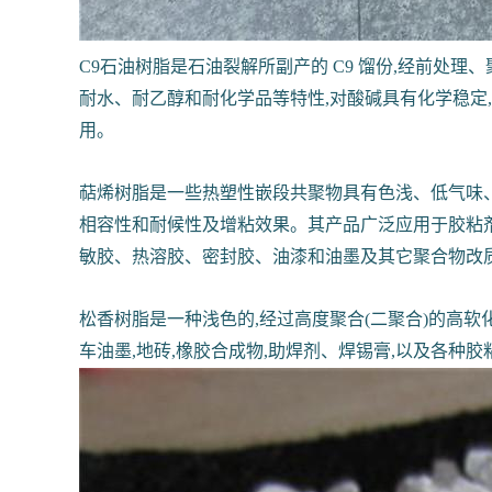
C9石油树脂是石油裂解所副产的 C9 馏份,经前处理、
耐水、耐乙醇和耐化学品等特性,对酸碱具有化学稳定
用。
萜烯树脂是一些热塑性嵌段共聚物具有色浅、低气味、高
相容性和耐候性及增粘效果。其产品广泛应用于胶粘
敏胶、热溶胶、密封胶、油漆和油墨及其它聚合物改
松香树脂是一种浅色的,经过高度聚合(二聚合)的高软
车油墨,地砖,橡胶合成物,助焊剂、焊锡膏,以及各种