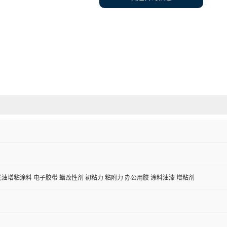
光油增粘涂料 电子胶带 蜡改性剂 初粘力 粘附力 办公用胶 涂料油漆 增粘剂