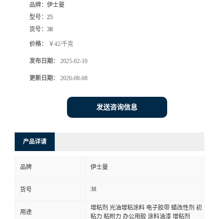
品牌：
伊士曼
型号：
25
货号：
38
价格：
￥42/千克
发布日期：
2025-02-10
更新日期：
2026-08-08
发送咨询信息
产品详请
品牌
伊士曼
38
货号
增粘剂 光油增粘涂料 电子胶带 蜡改性剂 初
用途
粘力 粘附力 办公用胶 涂料油漆 增粘剂