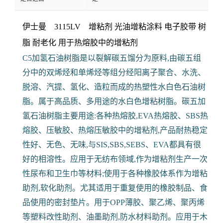
伊士曼 3115LV 增粘剂 光油增粘涂料 电子胶带
树
脂 耐老化 用于热熔胶中的增粘剂
C5加氢石油树脂是以裂解碳五馏分为原料,由碳五组
分中的双烯烃和单烯烃等组分经阳离子聚合、水洗、
脱溶、汽提、氢化、造粒而成的热塑性水白色石油树
脂。属于高品质、多用途的水白色增粘树脂。碳五加
氢石油树脂主要用途:各种热熔胶,EVA热熔胶、SBS热
熔胶、压敏胶、热熔压敏胶中的增粘剂,产品耐热稳定
性好、无色、无味,与SIS,SBS,SEBS、EVA都具有很
好的相溶性。应用于无纺布领域,作为增粘剂生产一次
性尿布和卫生巾等材料;使用于各种橡胶体系作为增粘
助剂,软化助剂。尤其适用于重复使用的橡胶制品、食
品使用的密封垫片。用于OPP薄胶、聚乙烯、聚丙烯
等塑料改性助剂、油墨助剂,防水材料助剂。应用于木