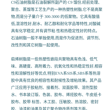
C9石油树脂是石油裂解所副产的 C9 馏份,经前处理、
聚合、蒸馏等工艺生产的一种热塑性树脂,它不是高聚
物,而是分子量介于 300-3000 的低聚物。它具有酸值
低,混溶性好,耐水、耐乙醇和耐化学品等特性,对酸碱
具有化学稳定,并有调节粘 性和热稳定性好的特点。
石油树脂一般不单独使用,而是作为促进剂、调节剂、
改性剂和其它树脂一起使用。
萜烯树脂是一些热塑性嵌段共聚物具有色浅、低气
味、高硬度、高附着力、抗氧化性和热稳定性好,相容
性和溶解性好等优点,特别EVA系SIS系,SBS系等热溶
胶中具有优良的相容性和耐候性及增粘效果。其产品
广泛应用于胶粘剂、接着剂、双面胶带、溶剂型胶
水、书本装订版、色装、胶布、烯烃胶布、牛皮纸卡
胶布、胶带 标签、木工胶、压敏胶、热溶胶、密封
胶、油漆和油墨及其它聚合物改质剂等方面。