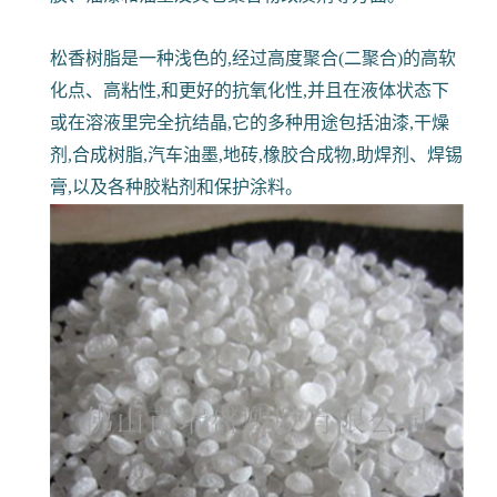
松香树脂是一种浅色的,经过高度聚合(二聚合)的高软
化点、高粘性,和更好的抗氧化性,并且在液体状态下
或在溶液里完全抗结晶,它的多种用途包括油漆,干燥
剂,合成树脂,汽车油墨,地砖,橡胶合成物,助焊剂、焊锡
膏,以及各种胶粘剂和保护涂料。