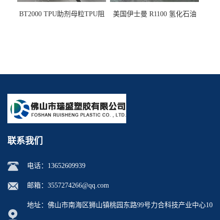
BT2000 TPU助剂母粒TPU阻
美国伊士曼 R1100 氢化石油
燃剂雾面剂耐黄变剂透明滑
树脂 制品热熔胶压敏胶增粘
剂雾面滑剂防粘剂 TPU抗黄
适合助焊剂 改善快干性 高流
变剂
动性
联系我们
电话：
13652609939
邮箱：
3557274266@qq.com
地址：佛山市南海区狮山镇桃园东路99号力合科技产业中心10