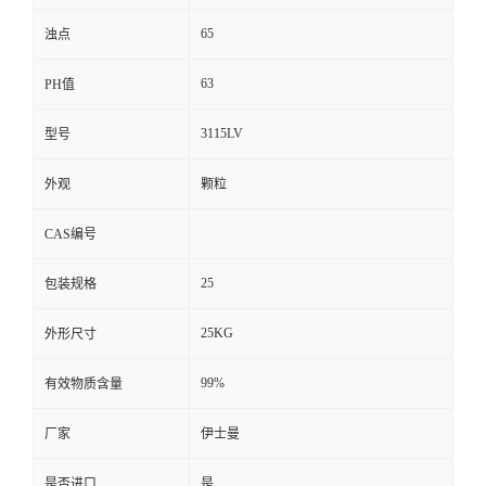
65
浊点
63
PH值
3115LV
型号
外观
颗粒
CAS编号
25
包装规格
25KG
外形尺寸
99%
有效物质含量
厂家
伊士曼
是否进口
是