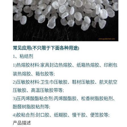
常见应用(不只限于下面各种用途)
1、粘结剂
1)热熔胶材料:家具封边热熔胶、纸箱热熔胶、印刷包
装热熔胶、箱包胶等;
2)压敏胶材料:卫生巾压敏胶、鞋材压敏胶、航天航空
压敏胶、高温压敏胶带等;
3)压丙烯酸酯粘合剂:丙烯酸酯胶、松香树脂胶粘剂、
酚醛树脂胶粘剂等;
4)胶粘合剂:封口胶、纸糊胶、慢干胶、便签胶等;
产品描述