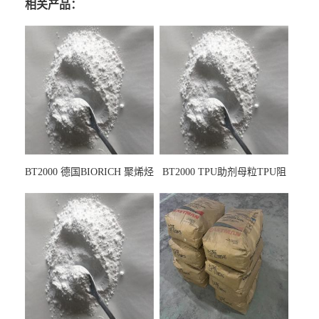
相关产品：
BT2000 德国BIORICH 聚烯烃
BT2000 TPU助剂母粒TPU阻
PE阻燃剂TPE无卤阻燃剂油
燃剂雾面剂耐黄变剂透明滑
墨阻燃剂 TPU抗黄变剂 抗黄
剂雾面滑剂防粘剂 TPU抗黄
变耐黄剂
变剂 抗黄变耐黄剂