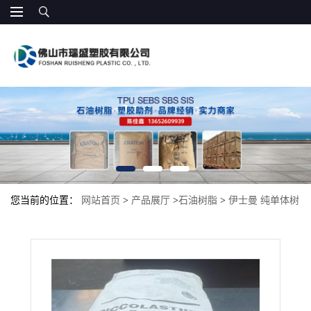
您当前的位置：
网站首页
>
产品展厅
>
石油树脂
>
伊士曼 纯单体树
脂 Kristalex 3100 油漆光泽度 耐低温 热溶胶、密封胶 压敏胶材料:卫
生巾压敏胶