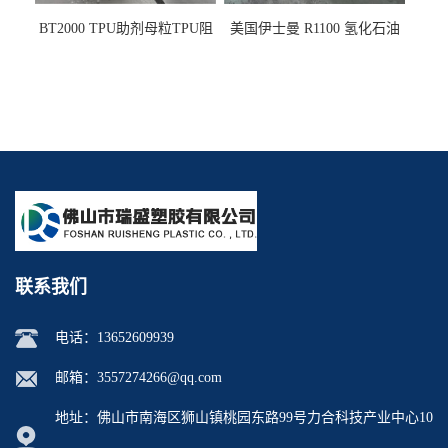
BT2000 TPU助剂母粒TPU阻
美国伊士曼 R1100 氢化石油
燃剂雾面剂耐黄变剂透明滑
树脂 制品热熔胶压敏胶增粘
剂雾面滑剂防粘剂 TPU抗黄
适合助焊剂 改善快干性 高流
变剂
动性
联系我们
电话：
13652609939
邮箱：
3557274266@qq.com
地址：佛山市南海区狮山镇桃园东路99号力合科技产业中心10