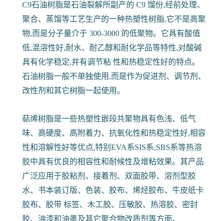
C9石油树脂是石油裂解所副产的 C9 馏份,经前处理、
聚合、蒸馏等工艺生产的一种热塑性树脂,它不是高聚
物,而是分子量介于 300-3000 的低聚物。它具有酸值
低,混溶性好,耐水、耐乙醇和耐化学品等特性,对酸碱
具有化学稳定,并有调节粘 性和热稳定性好的特点。
石油树脂一般不单独使用,而是作为促进剂、调节剂、
改性剂和其它树脂一起使用。
萜烯树脂是一些热塑性嵌段共聚物具有色浅、低气
味、高硬度、高附着力、抗氧化性和热稳定性好,相容
性和溶解性好等优点,特别EVA系SIS系,SBS系等热溶
胶中具有优良的相容性和耐候性及增粘效果。其产品
广泛应用于胶粘剂、接着剂、双面胶带、溶剂型胶
水、书本装订版、色装、胶布、烯烃胶布、牛皮纸卡
胶布、胶带 标签、木工胶、压敏胶、热溶胶、密封
胶、油漆和油墨及其它聚合物改质剂等方面。