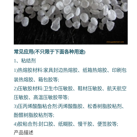
常见应用(不只限于下面各种用途)
1、粘结剂
1)热熔胶材料:家具封边热熔胶、纸箱热熔胶、印刷包
装热熔胶、箱包胶等;
2)压敏胶材料:卫生巾压敏胶、鞋材压敏胶、航天航空
压敏胶、高温压敏胶带等;
3)压丙烯酸酯粘合剂:丙烯酸酯胶、松香树脂胶粘剂、
酚醛树脂胶粘剂等;
4)胶粘合剂:封口胶、纸糊胶、慢干胶、便签胶等;
产品描述