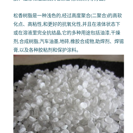
松香树脂是一种浅色的,经过高度聚合(二聚合)的高软
化点、高粘性,和更好的抗氧化性,并且在液体状态下
或在溶液里完全抗结晶,它的多种用途包括油漆,干燥
剂,合成树脂,汽车油墨,地砖,橡胶合成物,助焊剂、焊锡
膏,以及各种胶粘剂和保护涂料。