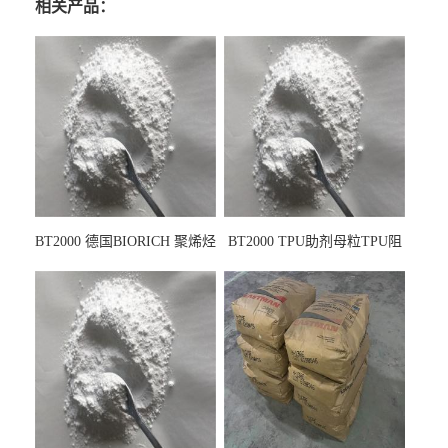
相关产品：
BT2000 德国BIORICH 聚烯烃
BT2000 TPU助剂母粒TPU阻
PE阻燃剂TPE无卤阻燃剂油
燃剂雾面剂耐黄变剂透明滑
墨阻燃剂 TPU抗黄变剂 抗黄
剂雾面滑剂防粘剂 TPU抗黄
变耐黄剂
变剂 抗黄变耐黄剂