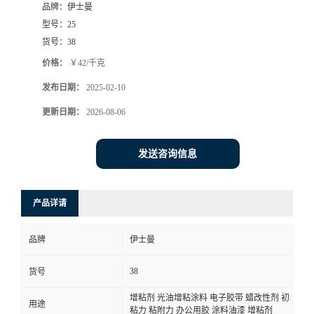
品牌：
伊士曼
型号：
25
货号：
38
价格：
￥42/千克
发布日期：
2025-02-10
更新日期：
2026-08-06
发送咨询信息
产品详请
品牌
伊士曼
38
货号
增粘剂 光油增粘涂料 电子胶带 蜡改性剂 初
用途
粘力 粘附力 办公用胶 涂料油漆 增粘剂