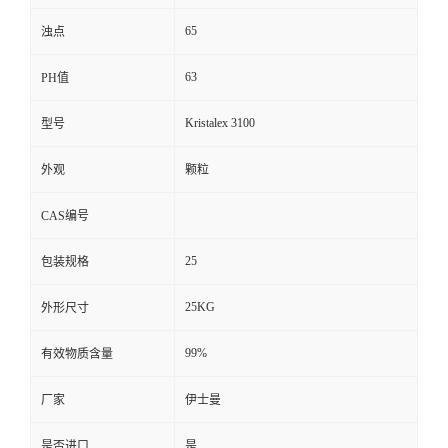
65
浊点
63
PH值
Kristalex 3100
型号
外观
颗粒
CAS编号
25
包装规格
25KG
外形尺寸
99%
有效物质含量
厂家
伊士曼
是否进口
是