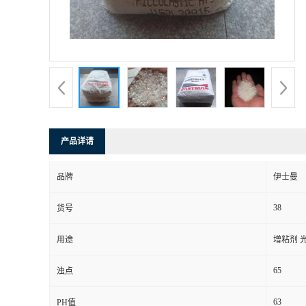
产品详请
品牌
伊士曼
38
货号
用途
增粘剂 
65
浊点
63
PH值