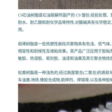
C9石油树脂是石油裂解所副产的 C9 馏份,经前处理、
耐水、耐乙醇和耐化学品等特性,对酸碱具有化学稳定
用。
萜烯树脂是一些热塑性嵌段共聚物具有色浅、低气味、高
相容性和耐候性及增粘效果。其产品广泛应用于胶粘
敏胶、热溶胶、密封胶、油漆和油墨及其它聚合物改
松香树脂是一种浅色的,经过高度聚合(二聚合)的高软
车油墨,地砖,橡胶合成物,助焊剂、焊锡膏,以及各种