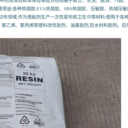
组分中的双烯烃和单烯烃等组分经阳离子聚合、水洗、脱溶、汽提
途:各种热熔胶,EVA热熔胶、SBS热熔胶、压敏胶、热熔压敏
应用于无纺布领域,作为增粘剂生产一次性尿布和卫生巾等材料;使用
、聚乙烯、聚丙烯等塑料改性助剂、油墨助剂,防水材料助剂。