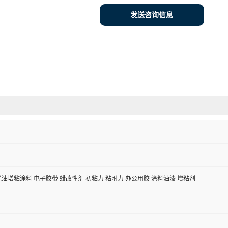
发送咨询信息
光油增粘涂料 电子胶带 蜡改性剂 初粘力 粘附力 办公用胶 涂料油漆 增粘剂