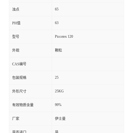
65
浊点
63
PH值
Piccotex 120
型号
外观
颗粒
CAS编号
25
包装规格
25KG
外形尺寸
99%
有效物质含量
厂家
伊士曼
是否进口
是