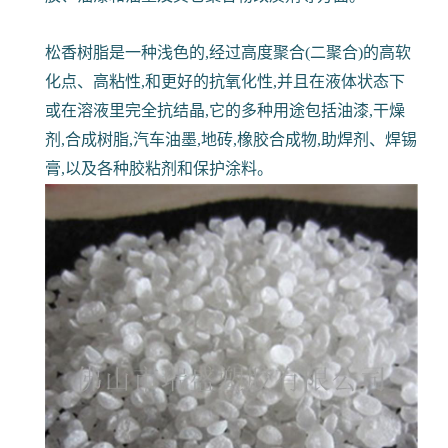
松香树脂是一种浅色的,经过高度聚合(二聚合)的高软
化点、高粘性,和更好的抗氧化性,并且在液体状态下
或在溶液里完全抗结晶,它的多种用途包括油漆,干燥
剂,合成树脂,汽车油墨,地砖,橡胶合成物,助焊剂、焊锡
膏,以及各种胶粘剂和保护涂料。