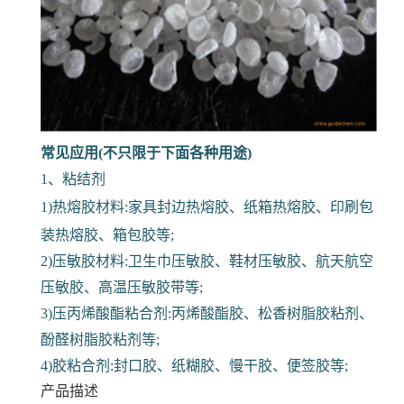
常见应用(不只限于下面各种用途)
1、粘结剂
1)热熔胶材料:家具封边热熔胶、纸箱热熔胶、印刷包
装热熔胶、箱包胶等;
2)压敏胶材料:卫生巾压敏胶、鞋材压敏胶、航天航空
压敏胶、高温压敏胶带等;
3)压丙烯酸酯粘合剂:丙烯酸酯胶、松香树脂胶粘剂、
酚醛树脂胶粘剂等;
4)胶粘合剂:封口胶、纸糊胶、慢干胶、便签胶等;
产品描述