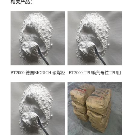
相关产品：
BT2000 德国BIORICH 聚烯烃
BT2000 TPU助剂母粒TPU阻
PE阻燃剂TPE无卤阻燃剂油
燃剂雾面剂耐黄变剂透明滑
墨阻燃剂 TPU抗黄变剂 抗黄
剂雾面滑剂防粘剂 TPU抗黄
变耐黄剂
变剂 抗黄变耐黄剂