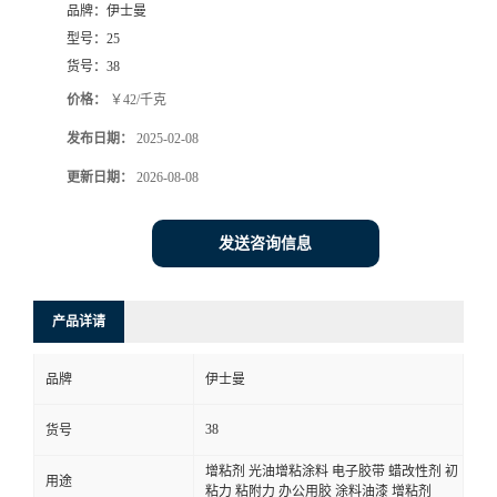
品牌：
伊士曼
型号：
25
货号：
38
价格：
￥42/千克
发布日期：
2025-02-08
更新日期：
2026-08-08
发送咨询信息
产品详请
品牌
伊士曼
38
货号
增粘剂 光油增粘涂料 电子胶带 蜡改性剂 初
用途
粘力 粘附力 办公用胶 涂料油漆 增粘剂