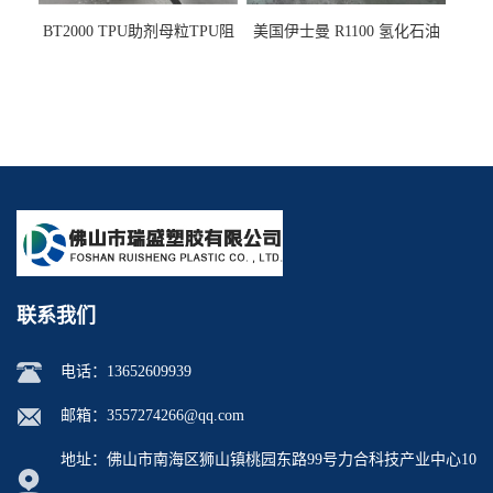
BT2000 TPU助剂母粒TPU阻
美国伊士曼 R1100 氢化石油
燃剂雾面剂耐黄变剂透明滑
树脂 制品热熔胶压敏胶增粘
剂雾面滑剂防粘剂 TPU抗黄
适合助焊剂 改善快干性 高流
变剂
动性
联系我们
电话：
13652609939
邮箱：
3557274266@qq.com
地址：佛山市南海区狮山镇桃园东路99号力合科技产业中心10