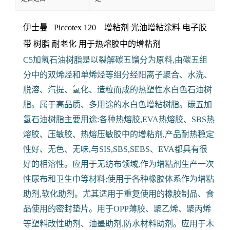
伊士曼 Piccotex 120 增粘剂 光油增粘涂料 电子胶
带
树脂 耐老化 用于热熔胶中的增粘剂
C5加氢石油树脂是以裂解碳五馏分为原料,由碳五组
分中的双烯烃和单烯烃等组分经阳离子聚合、水洗、
脱溶、汽提、氢化、造粒而成的热塑性水白色石油树
脂。属于高品质、多用途的水白色增粘树脂。碳五加
氢石油树脂主要用途:各种热熔胶,EVA热熔胶、SBS热
熔胶、压敏胶、热熔压敏胶中的增粘剂,产品耐热稳定
性好、无色、无味,与SIS,SBS,SEBS、EVA都具有很
好的相溶性。应用于无纺布领域,作为增粘剂生产一次
性尿布和卫生巾等材料;使用于各种橡胶体系作为增粘
助剂,软化助剂。尤其适用于重复使用的橡胶制品、食
品使用的密封垫片。用于OPP薄胶、聚乙烯、聚丙烯
等塑料改性助剂、油墨助剂,防水材料助剂。应用于木