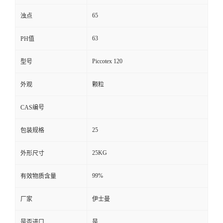
65
浊点
63
PH值
Piccotex 120
型号
外观
颗粒
CAS编号
25
包装规格
25KG
外形尺寸
99%
有效物质含量
厂家
伊士曼
是否进口
是