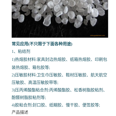
常见应用(不只限于下面各种用途)
1、粘结剂
1)热熔胶材料:家具封边热熔胶、纸箱热熔胶、印刷包
装热熔胶、箱包胶等;
2)压敏胶材料:卫生巾压敏胶、鞋材压敏胶、航天航空
压敏胶、高温压敏胶带等;
3)压丙烯酸酯粘合剂:丙烯酸酯胶、松香树脂胶粘剂、
酚醛树脂胶粘剂等;
4)胶粘合剂:封口胶、纸糊胶、慢干胶、便签胶等;
产品描述