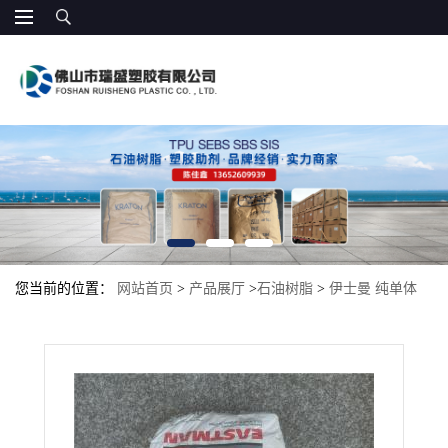
您当前的位置：
网站首页
>
产品展厅
>
石油树脂
>
伊士曼 纯单体
碳氢 烃树脂 增粘 改性 Piccotex 120 非食品接触标签 聚合物改性 保
护涂层