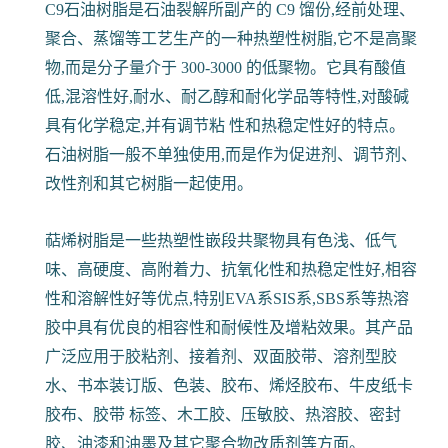
C9石油树脂是石油裂解所副产的 C9 馏份,经前处理、
聚合、蒸馏等工艺生产的一种热塑性树脂,它不是高聚
物,而是分子量介于 300-3000 的低聚物。它具有酸值
低,混溶性好,耐水、耐乙醇和耐化学品等特性,对酸碱
具有化学稳定,并有调节粘 性和热稳定性好的特点。
石油树脂一般不单独使用,而是作为促进剂、调节剂、
改性剂和其它树脂一起使用。
萜烯树脂是一些热塑性嵌段共聚物具有色浅、低气
味、高硬度、高附着力、抗氧化性和热稳定性好,相容
性和溶解性好等优点,特别EVA系SIS系,SBS系等热溶
胶中具有优良的相容性和耐候性及增粘效果。其产品
广泛应用于胶粘剂、接着剂、双面胶带、溶剂型胶
水、书本装订版、色装、胶布、烯烃胶布、牛皮纸卡
胶布、胶带 标签、木工胶、压敏胶、热溶胶、密封
胶、油漆和油墨及其它聚合物改质剂等方面。