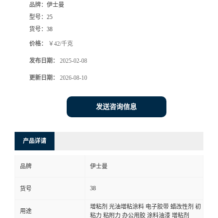
品牌：
伊士曼
型号：
25
货号：
38
价格：
￥42/千克
发布日期：
2025-02-08
更新日期：
2026-08-10
发送咨询信息
产品详请
品牌
伊士曼
38
货号
增粘剂 光油增粘涂料 电子胶带 蜡改性剂 初
用途
粘力 粘附力 办公用胶 涂料油漆 增粘剂