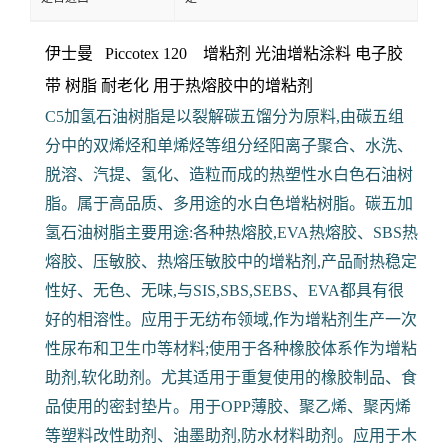
伊士曼 Piccotex 120 增粘剂 光油增粘涂料 电子胶
带
树脂 耐老化 用于热熔胶中的增粘剂
C5加氢石油树脂是以裂解碳五馏分为原料,由碳五组
分中的双烯烃和单烯烃等组分经阳离子聚合、水洗、
脱溶、汽提、氢化、造粒而成的热塑性水白色石油树
脂。属于高品质、多用途的水白色增粘树脂。碳五加
氢石油树脂主要用途:各种热熔胶,EVA热熔胶、SBS热
熔胶、压敏胶、热熔压敏胶中的增粘剂,产品耐热稳定
性好、无色、无味,与SIS,SBS,SEBS、EVA都具有很
好的相溶性。应用于无纺布领域,作为增粘剂生产一次
性尿布和卫生巾等材料;使用于各种橡胶体系作为增粘
助剂,软化助剂。尤其适用于重复使用的橡胶制品、食
品使用的密封垫片。用于OPP薄胶、聚乙烯、聚丙烯
等塑料改性助剂、油墨助剂,防水材料助剂。应用于木