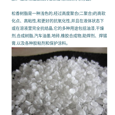
松香树脂是一种浅色的,经过高度聚合(二聚合)的高软
化点、高粘性,和更好的抗氧化性,并且在液体状态下
或在溶液里完全抗结晶,它的多种用途包括油漆,干燥
剂,合成树脂,汽车油墨,地砖,橡胶合成物,助焊剂、焊锡
膏,以及各种胶粘剂和保护涂料。