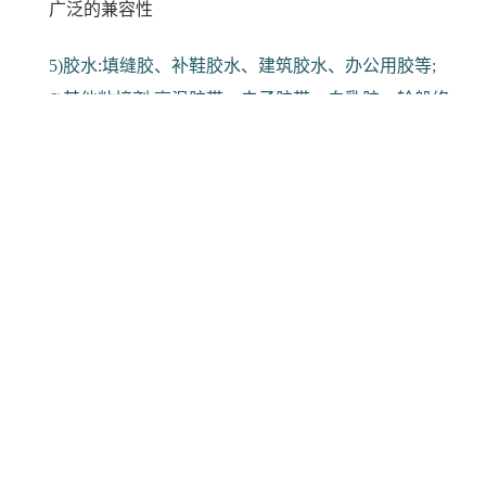
广泛的兼容性
5)胶水:填缝胶、补鞋胶水、建筑胶水、办公用胶等;
6)其他粘接剂:高温胶带、电子胶带、白乳胶、轮船修
补胶等。
2、橡胶:丁基密封胶、橡胶树脂粘合剂、橡胶制品胶
粘剂等;
3、塑料胶粘剂:PP塑料、通用塑料、塑料管材、PET
塑料等;
4、涂料:印刷涂料、UV涂料、树脂型涂料、装饰用涂
料等;
5、油墨制品:印刷油墨、粘接型油墨、纸张用油墨等;
6、精细化学品:助焊剂、金属加工液、切削液、线切
割液等。