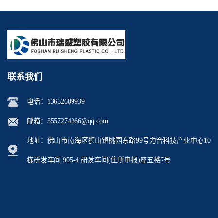
BT2000 TPU助剂母粒TPU阻
美国伊士曼 R1100 氢化石油
燃剂雾面剂耐黄变剂透明滑
树脂 制品热熔胶压敏胶增粘
剂雾面滑剂防粘剂 TPU抗黄
适合助焊剂 改善快干性 高流
变剂
动性
联系我们
电话：
13652609939
邮箱：
3557274266@qq.com
地址：佛山市南海区狮山镇桃园东路99号力合科技产业中心10