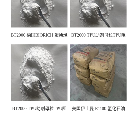
相关产品：
BT2000 德国BIORICH 聚烯烃
BT2000 TPU助剂母粒TPU阻
PE阻燃剂TPE无卤阻燃剂油
燃剂雾面剂耐黄变剂透明滑
墨阻燃剂 TPU抗黄变剂 抗黄
剂雾面滑剂防粘剂 TPU抗黄
变耐黄剂
变剂 抗黄变耐黄剂