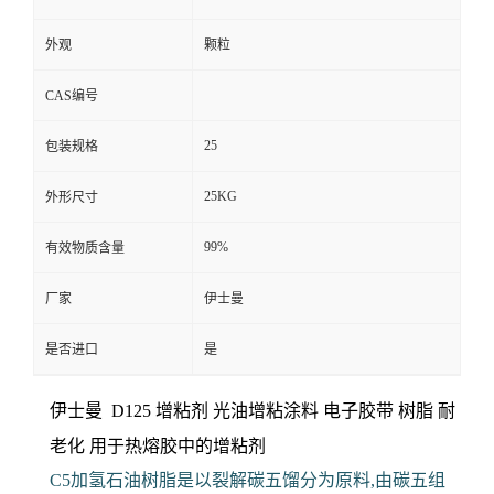
65
浊点
63
PH值
D125
型号
外观
颗粒
CAS编号
25
包装规格
25KG
外形尺寸
99%
有效物质含量
厂家
伊士曼
是否进口
是