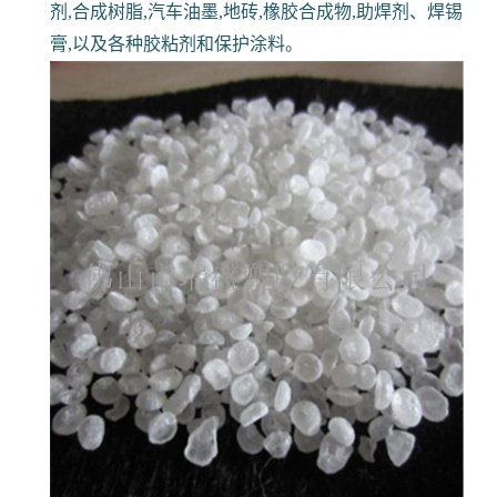
松香树脂是一种浅色的,经过高度聚合(二聚合)的高软
化点、高粘性,和更好的抗氧化性,并且在液体状态下
或在溶液里完全抗结晶,它的多种用途包括油漆,干燥
剂,合成树脂,汽车油墨,地砖,橡胶合成物,助焊剂、焊锡
膏,以及各种胶粘剂和保护涂料。