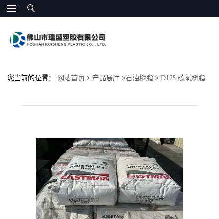
您当前的位置：
网站首页
>
产品展厅
>
石油树脂
>
D125 碳氢树脂
伊士曼 商业印刷油墨 增粘剂 光油增粘涂料 电子胶带 封口胶、纸糊
胶、慢干胶