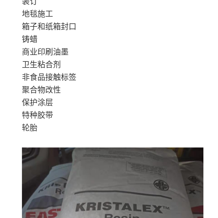
应用/用途
粘合剂/密封剂-B&C
装订
地毯施工
箱子和纸箱封口
铸蜡
商业印刷油墨
卫生粘合剂
非食品接触标签
聚合物改性
保护涂层
特种胶带
轮胎