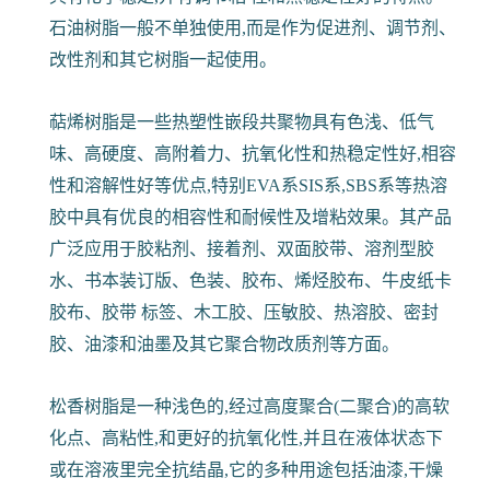
C9石油树脂是石油裂解所副产的 C9 馏份,经前处理、
聚合、蒸馏等工艺生产的一种热塑性树脂,它不是高聚
物,而是分子量介于 300-3000 的低聚物。它具有酸值
低,混溶性好,耐水、耐乙醇和耐化学品等特性,对酸碱
具有化学稳定,并有调节粘 性和热稳定性好的特点。
石油树脂一般不单独使用,而是作为促进剂、调节剂、
改性剂和其它树脂一起使用。
萜烯树脂是一些热塑性嵌段共聚物具有色浅、低气
味、高硬度、高附着力、抗氧化性和热稳定性好,相容
性和溶解性好等优点,特别EVA系SIS系,SBS系等热溶
胶中具有优良的相容性和耐候性及增粘效果。其产品
广泛应用于胶粘剂、接着剂、双面胶带、溶剂型胶
水、书本装订版、色装、胶布、烯烃胶布、牛皮纸卡
胶布、胶带 标签、木工胶、压敏胶、热溶胶、密封
胶、油漆和油墨及其它聚合物改质剂等方面。