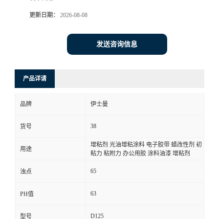
品牌：
伊士曼
型号：
25
货号：
38
价格：
￥42/千克
发布日期：
2025-02-08
更新日期：
2026-08-08
发送咨询信息
产品详请
品牌
伊士曼
38
货号
增粘剂 光油增粘涂料 电子胶带 蜡改性剂 初
用途
粘力 粘附力 办公用胶 涂料油漆 增粘剂