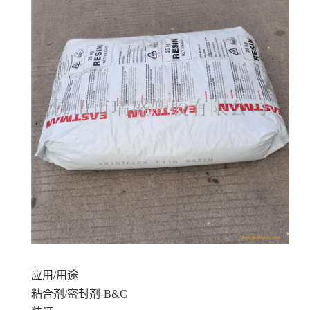
伊士曼 增粘剂 光油增粘涂料 电子胶带
烃树脂是一
种低分子量、完全氢化、水白色、惰性、热塑性树脂,
源自石化原料。这种树脂专门设计用作热熔粘合剂中
的增粘剂,需要在老化时具有出色的保色性。