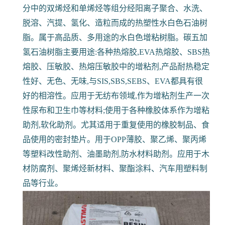
伊士曼 D125 增粘剂 光油增粘涂料 电子胶带
树脂 耐
老化 用于热熔胶中的增粘剂
C5加氢石油树脂是以裂解碳五馏分为原料,由碳五组
分中的双烯烃和单烯烃等组分经阳离子聚合、水洗、
脱溶、汽提、氢化、造粒而成的热塑性水白色石油树
脂。属于高品质、多用途的水白色增粘树脂。碳五加
氢石油树脂主要用途:各种热熔胶,EVA热熔胶、SBS热
熔胶、压敏胶、热熔压敏胶中的增粘剂,产品耐热稳定
性好、无色、无味,与SIS,SBS,SEBS、EVA都具有很
好的相溶性。应用于无纺布领域,作为增粘剂生产一次
性尿布和卫生巾等材料;使用于各种橡胶体系作为增粘
助剂,软化助剂。尤其适用于重复使用的橡胶制品、食
品使用的密封垫片。用于OPP薄胶、聚乙烯、聚丙烯
等塑料改性助剂、油墨助剂,防水材料助剂。应用于木