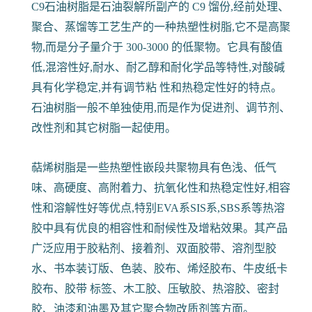
C9石油树脂是石油裂解所副产的 C9 馏份,经前处理、
聚合、蒸馏等工艺生产的一种热塑性树脂,它不是高聚
物,而是分子量介于 300-3000 的低聚物。它具有酸值
低,混溶性好,耐水、耐乙醇和耐化学品等特性,对酸碱
具有化学稳定,并有调节粘 性和热稳定性好的特点。
石油树脂一般不单独使用,而是作为促进剂、调节剂、
改性剂和其它树脂一起使用。
萜烯树脂是一些热塑性嵌段共聚物具有色浅、低气
味、高硬度、高附着力、抗氧化性和热稳定性好,相容
性和溶解性好等优点,特别EVA系SIS系,SBS系等热溶
胶中具有优良的相容性和耐候性及增粘效果。其产品
广泛应用于胶粘剂、接着剂、双面胶带、溶剂型胶
水、书本装订版、色装、胶布、烯烃胶布、牛皮纸卡
胶布、胶带 标签、木工胶、压敏胶、热溶胶、密封
胶、油漆和油墨及其它聚合物改质剂等方面。