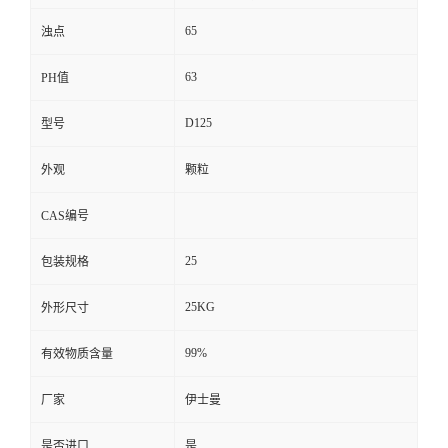
65
浊点
63
PH值
D125
型号
外观
颗粒
CAS编号
25
包装规格
25KG
外形尺寸
99%
有效物质含量
厂家
伊士曼
是否进口
是