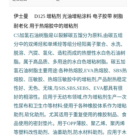
伊士曼 D125 增粘剂 光油增粘涂料 电子胶带
树脂
耐老化 用于热熔胶中的增粘剂
C5加氢石油树脂是以裂解碳五馏分为原料,由碳五组
分中的双烯烃和单烯烃等组分经阳离子聚合、水洗、
脱溶、汽提、氢化、造粒而成的热塑性水白色石油树
脂。属于高品质、多用途的水白色增粘树脂。碳五加
氢石油树脂主要用途:各种热熔胶,EVA热熔胶、SBS热
熔胶、压敏胶、热熔压敏胶中的增粘剂,产品耐热稳定
性好、无色、无味,与SIS,SBS,SEBS、EVA都具有很
好的相溶性。应用于无纺布领域,作为增粘剂生产一次
性尿布和卫生巾等材料;使用于各种橡胶体系作为增粘
助剂,软化助剂。尤其适用于重复使用的橡胶制品、食
品使用的密封垫片。用于OPP薄胶、聚乙烯、聚丙烯
等塑料改性助剂、油墨助剂,防水材料助剂。应用于木