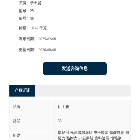
品牌：
伊士曼
型号：
25
货号：
38
价格：
￥42/千克
发布日期：
2025-02-08
更新日期：
2026-08-06
发送咨询信息
产品详请
品牌
伊士曼
38
货号
增粘剂 光油增粘涂料 电子胶带 蜡改性剂 初
用途
粘力 粘附力 办公用胶 涂料油漆 增粘剂