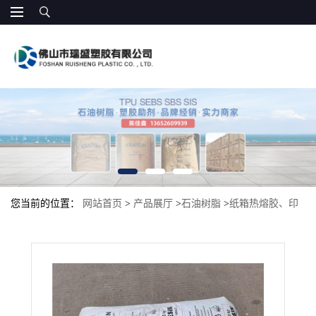
您当前的位置：
网站首页
>
产品展厅
>
石油树脂
>
纸箱热熔胶、印
刷包装热熔胶 增粘剂 光油增粘涂料 D125 伊士曼 填缝胶、补鞋胶
水、建筑胶水