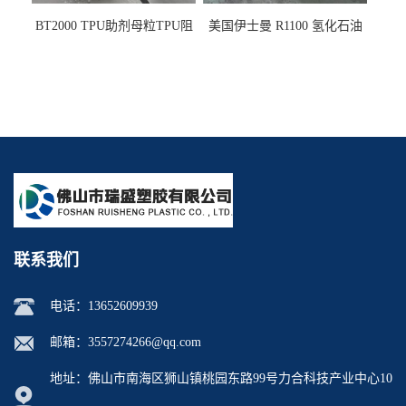
BT2000 TPU助剂母粒TPU阻
美国伊士曼 R1100 氢化石油
燃剂雾面剂耐黄变剂透明滑
树脂 制品热熔胶压敏胶增粘
剂雾面滑剂防粘剂 TPU抗黄
适合助焊剂 改善快干性 高流
变剂
动性
联系我们
电话：
13652609939
邮箱：
3557274266@qq.com
地址：佛山市南海区狮山镇桃园东路99号力合科技产业中心10