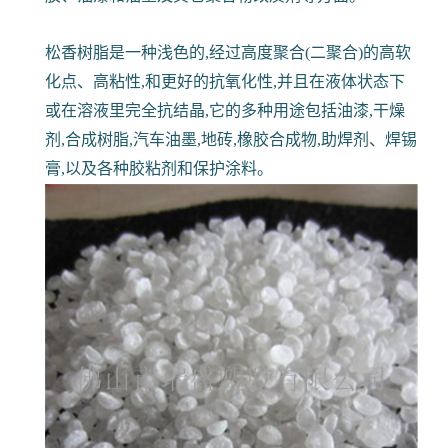
松香树脂是一种浅色的,经过高度聚合(二聚合)的高软
化点、高粘性,和更好的抗氧化性,并且在液体状态下
或在溶液里完全抗结晶,它的多种用途包括油漆,干燥
剂,合成树脂,汽车油墨,地砖,橡胶合成物,助焊剂、焊锡
膏,以及各种胶粘剂和保护涂料。