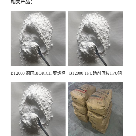
相关产品：
BT2000 德国BIORICH 聚烯烃
BT2000 TPU助剂母粒TPU阻
PE阻燃剂TPE无卤阻燃剂油
燃剂雾面剂耐黄变剂透明滑
墨阻燃剂 TPU抗黄变剂 抗黄
剂雾面滑剂防粘剂 TPU抗黄
变耐黄剂
变剂 抗黄变耐黄剂