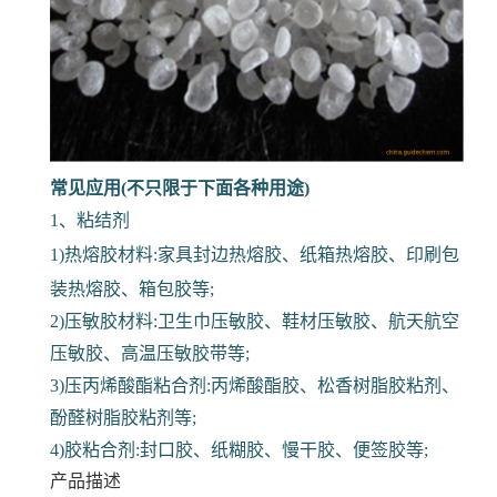
常见应用(不只限于下面各种用途)
1、粘结剂
1)热熔胶材料:家具封边热熔胶、纸箱热熔胶、印刷包
装热熔胶、箱包胶等;
2)压敏胶材料:卫生巾压敏胶、鞋材压敏胶、航天航空
压敏胶、高温压敏胶带等;
3)压丙烯酸酯粘合剂:丙烯酸酯胶、松香树脂胶粘剂、
酚醛树脂胶粘剂等;
4)胶粘合剂:封口胶、纸糊胶、慢干胶、便签胶等;
产品描述