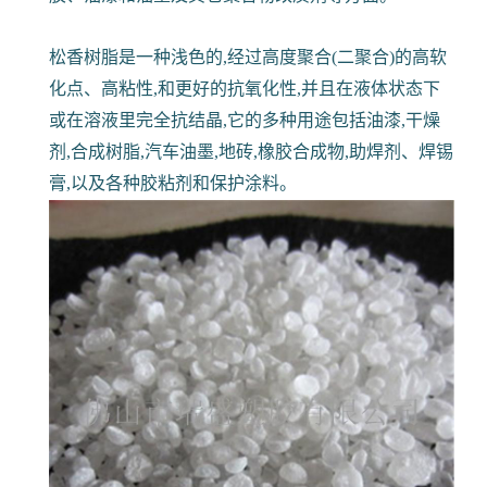
松香树脂是一种浅色的,经过高度聚合(二聚合)的高软
化点、高粘性,和更好的抗氧化性,并且在液体状态下
或在溶液里完全抗结晶,它的多种用途包括油漆,干燥
剂,合成树脂,汽车油墨,地砖,橡胶合成物,助焊剂、焊锡
膏,以及各种胶粘剂和保护涂料。