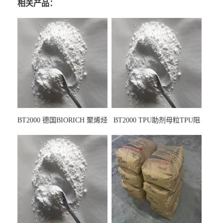
相关产品：
BT2000 德国BIORICH 聚烯烃
BT2000 TPU助剂母粒TPU阻
PE阻燃剂TPE无卤阻燃剂油
燃剂雾面剂耐黄变剂透明滑
墨阻燃剂 TPU抗黄变剂 抗黄
剂雾面滑剂防粘剂 TPU抗黄
变耐黄剂
变剂 抗黄变耐黄剂