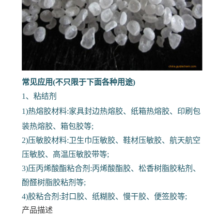
常见应用(不只限于下面各种用途)
1、粘结剂
1)热熔胶材料:家具封边热熔胶、纸箱热熔胶、印刷包
装热熔胶、箱包胶等;
2)压敏胶材料:卫生巾压敏胶、鞋材压敏胶、航天航空
压敏胶、高温压敏胶带等;
3)压丙烯酸酯粘合剂:丙烯酸酯胶、松香树脂胶粘剂、
酚醛树脂胶粘剂等;
4)胶粘合剂:封口胶、纸糊胶、慢干胶、便签胶等;
产品描述