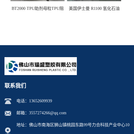
BT2000 TPU助剂母粒TPU阻
美国伊士曼 R1100 氢化石油
燃剂雾面剂耐黄变剂透明滑
树脂 制品热熔胶压敏胶增粘
剂雾面滑剂防粘剂 TPU抗黄
适合助焊剂 改善快干性 高流
变剂
动性
联系我们
电话：
13652609939
邮箱：
3557274266@qq.com
地址：佛山市南海区狮山镇桃园东路99号力合科技产业中心10