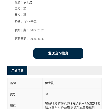
品牌：
伊士曼
型号：
25
货号：
38
价格：
￥42/千克
发布日期：
2025-02-07
更新日期：
2026-08-06
发送咨询信息
产品详请
品牌
伊士曼
38
货号
增粘剂 光油增粘涂料 电子胶带 蜡改性剂 初
用途
粘力 粘附力 办公用胶 涂料油漆 增粘剂