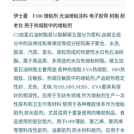
伊士曼 F100 增粘剂 光油增粘涂料 电子胶带
树脂 耐
老化 用于热熔胶中的增粘剂
C5加氢石油树脂是以裂解碳五馏分为原料,由碳五组
分中的双烯烃和单烯烃等组分经阳离子聚合、水洗、
脱溶、汽提、氢化、造粒而成的热塑性水白色石油树
脂。属于高品质、多用途的水白色增粘树脂。碳五加
氢石油树脂主要用途:各种热熔胶,EVA热熔胶、SBS热
熔胶、压敏胶、热熔压敏胶中的增粘剂,产品耐热稳定
性好、无色、无味,与SIS,SBS,SEBS、EVA都具有很
好的相溶性。应用于无纺布领域,作为增粘剂生产一次
性尿布和卫生巾等材料;使用于各种橡胶体系作为增粘
助剂,软化助剂。尤其适用于重复使用的橡胶制品、食
品使用的密封垫片。用于OPP薄胶、聚乙烯、聚丙烯
等塑料改性助剂、油墨助剂,防水材料助剂。应用于木