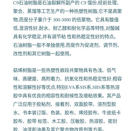
C9石油树脂是石油裂解所副产的 C9 馏份,经前处理、
聚合、蒸馏等工艺生产的一种热塑性树脂,它不是高聚
物,而是分子量介于 300-3000 的低聚物。它具有酸值
低,混溶性好,耐水、耐乙醇和耐化学品等特性,对酸碱
具有化学稳定,并有调节粘 性和热稳定性好的特点。
石油树脂一般不单独使用,而是作为促进剂、调节剂、
改性剂和其它树脂一起使用。
萜烯树脂是一些热塑性嵌段共聚物具有色浅、低气
味、高硬度、高附着力、抗氧化性和热稳定性好,相容
性和溶解性好等优点,特别EVA系SIS系,SBS系等热溶
胶中具有优良的相容性和耐候性及增粘效果。其产品
广泛应用于胶粘剂、接着剂、双面胶带、溶剂型胶
水、书本装订版、色装、胶布、烯烃胶布、牛皮纸卡
胶布、胶带 标签、木工胶、压敏胶、热溶胶、密封
胶、油漆和油墨及其它聚合物改质剂等方面。