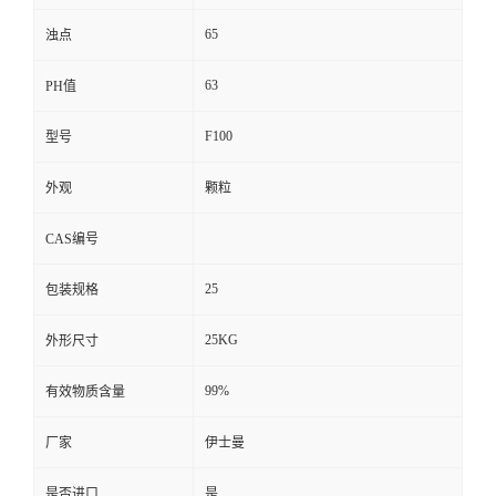
65
浊点
63
PH值
F100
型号
外观
颗粒
CAS编号
25
包装规格
25KG
外形尺寸
99%
有效物质含量
厂家
伊士曼
是否进口
是