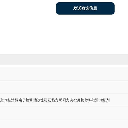
发送咨询信息
光油增粘涂料 电子胶带 蜡改性剂 初粘力 粘附力 办公用胶 涂料油漆 增粘剂