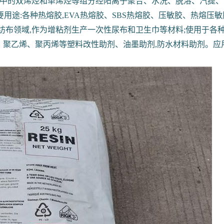
组分中的双烯烃和单烯烃等组分经阳离子聚合、水洗、脱溶、汽提
途:各种热熔胶,EVA热熔胶、SBS热熔胶、压敏胶、热熔压敏
应用于无纺布领域,作为增粘剂生产一次性尿布和卫生巾等材料;使用
、聚乙烯、聚丙烯等塑料改性助剂、油墨助剂,防水材料助剂。