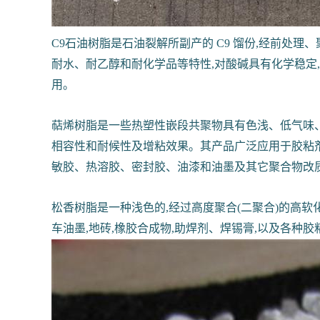
C9石油树脂是石油裂解所副产的 C9 馏份,经前处理、
耐水、耐乙醇和耐化学品等特性,对酸碱具有化学稳定
用。
萜烯树脂是一些热塑性嵌段共聚物具有色浅、低气味、高
相容性和耐候性及增粘效果。其产品广泛应用于胶粘
敏胶、热溶胶、密封胶、油漆和油墨及其它聚合物改
松香树脂是一种浅色的,经过高度聚合(二聚合)的高软
车油墨,地砖,橡胶合成物,助焊剂、焊锡膏,以及各种