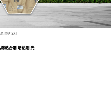
 光油增粘涂料
 热熔粘合剂 增粘剂 光