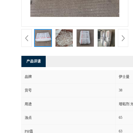
产品详请
品牌
伊士曼
38
货号
用途
增粘剂 
65
浊点
63
PH值