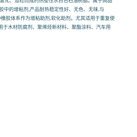
、氢化、造粒而成的热塑性水白色石油树脂。属于高品
胶中的增粘剂,产品耐热稳定性好、无色、无味,与
于各种橡胶体系作为增粘助剂,软化助剂。尤其适用于重复使
应用于木材防腐剂、聚烯烃新材料、聚酯涂料、汽车用