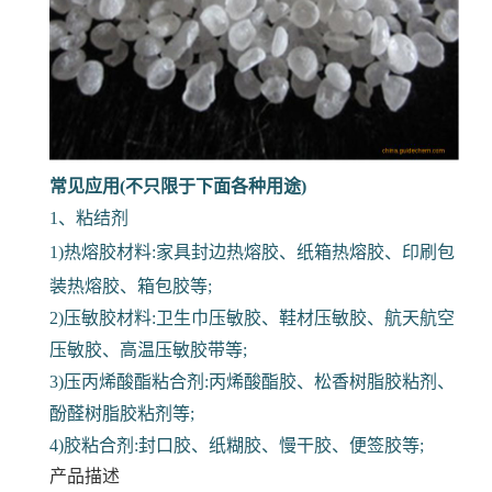
常见应用(不只限于下面各种用途)
1、粘结剂
1)热熔胶材料:家具封边热熔胶、纸箱热熔胶、印刷包
装热熔胶、箱包胶等;
2)压敏胶材料:卫生巾压敏胶、鞋材压敏胶、航天航空
压敏胶、高温压敏胶带等;
3)压丙烯酸酯粘合剂:丙烯酸酯胶、松香树脂胶粘剂、
酚醛树脂胶粘剂等;
4)胶粘合剂:封口胶、纸糊胶、慢干胶、便签胶等;
产品描述