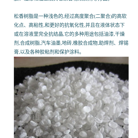
松香树脂是一种浅色的,经过高度聚合(二聚合)的高软
化点、高粘性,和更好的抗氧化性,并且在液体状态下
或在溶液里完全抗结晶,它的多种用途包括油漆,干燥
剂,合成树脂,汽车油墨,地砖,橡胶合成物,助焊剂、焊锡
膏,以及各种胶粘剂和保护涂料。