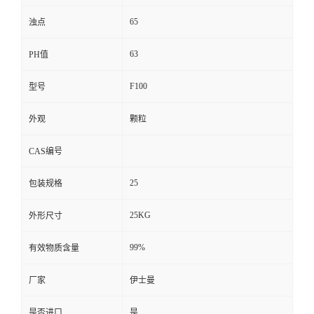
65
浊点
63
PH值
F100
型号
外观
颗粒
CAS编号
25
包装规格
25KG
外形尺寸
99%
有效物质含量
厂家
伊士曼
是否进口
是