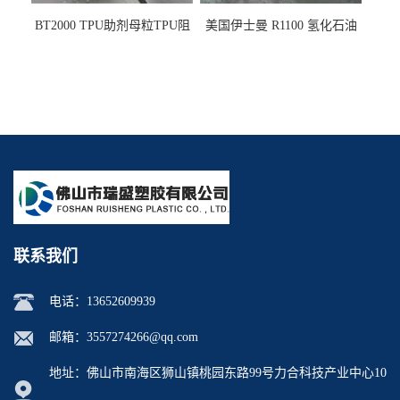
BT2000 TPU助剂母粒TPU阻
美国伊士曼 R1100 氢化石油
燃剂雾面剂耐黄变剂透明滑
树脂 制品热熔胶压敏胶增粘
剂雾面滑剂防粘剂 TPU抗黄
适合助焊剂 改善快干性 高流
变剂
动性
联系我们
电话：
13652609939
邮箱：
3557274266@qq.com
地址：佛山市南海区狮山镇桃园东路99号力合科技产业中心10