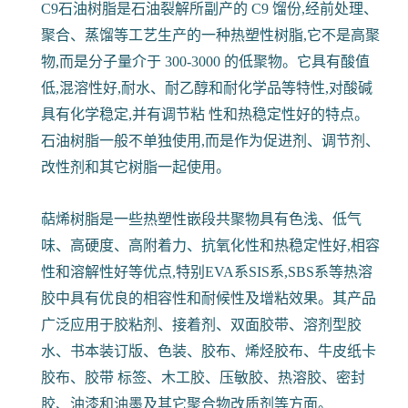
C9石油树脂是石油裂解所副产的 C9 馏份,经前处理、
聚合、蒸馏等工艺生产的一种热塑性树脂,它不是高聚
物,而是分子量介于 300-3000 的低聚物。它具有酸值
低,混溶性好,耐水、耐乙醇和耐化学品等特性,对酸碱
具有化学稳定,并有调节粘 性和热稳定性好的特点。
石油树脂一般不单独使用,而是作为促进剂、调节剂、
改性剂和其它树脂一起使用。
萜烯树脂是一些热塑性嵌段共聚物具有色浅、低气
味、高硬度、高附着力、抗氧化性和热稳定性好,相容
性和溶解性好等优点,特别EVA系SIS系,SBS系等热溶
胶中具有优良的相容性和耐候性及增粘效果。其产品
广泛应用于胶粘剂、接着剂、双面胶带、溶剂型胶
水、书本装订版、色装、胶布、烯烃胶布、牛皮纸卡
胶布、胶带 标签、木工胶、压敏胶、热溶胶、密封
胶、油漆和油墨及其它聚合物改质剂等方面。