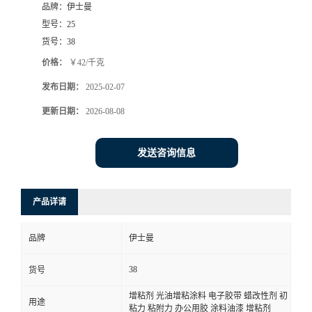
品牌：
伊士曼
型号：
25
货号：
38
价格：
￥42/千克
发布日期：
2025-02-07
更新日期：
2026-08-08
发送咨询信息
产品详请
品牌
伊士曼
38
货号
增粘剂 光油增粘涂料 电子胶带 蜡改性剂 初
用途
粘力 粘附力 办公用胶 涂料油漆 增粘剂