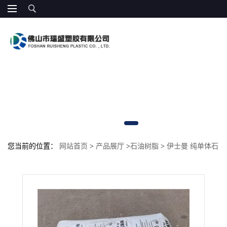
您当前的位置：
网站首页
>
产品展厅
>
石油树脂
>
伊士曼 纯单体石
油树脂Kristalex F100 高内聚力 电子胶带 蜡改性剂 SBS热熔胶、压
敏胶