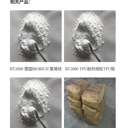
相关产品：
BT2000 德国BIORICH 聚烯烃
BT2000 TPU助剂母粒TPU阻
PE阻燃剂TPE无卤阻燃剂油
燃剂雾面剂耐黄变剂透明滑
墨阻燃剂 TPU抗黄变剂 抗黄
剂雾面滑剂防粘剂 TPU抗黄
变耐黄剂
变剂 抗黄变耐黄剂