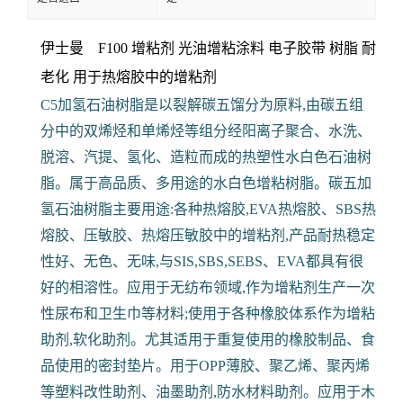
伊士曼 F100 增粘剂 光油增粘涂料 电子胶带
树脂 耐
老化 用于热熔胶中的增粘剂
C5加氢石油树脂是以裂解碳五馏分为原料,由碳五组
分中的双烯烃和单烯烃等组分经阳离子聚合、水洗、
脱溶、汽提、氢化、造粒而成的热塑性水白色石油树
脂。属于高品质、多用途的水白色增粘树脂。碳五加
氢石油树脂主要用途:各种热熔胶,EVA热熔胶、SBS热
熔胶、压敏胶、热熔压敏胶中的增粘剂,产品耐热稳定
性好、无色、无味,与SIS,SBS,SEBS、EVA都具有很
好的相溶性。应用于无纺布领域,作为增粘剂生产一次
性尿布和卫生巾等材料;使用于各种橡胶体系作为增粘
助剂,软化助剂。尤其适用于重复使用的橡胶制品、食
品使用的密封垫片。用于OPP薄胶、聚乙烯、聚丙烯
等塑料改性助剂、油墨助剂,防水材料助剂。应用于木