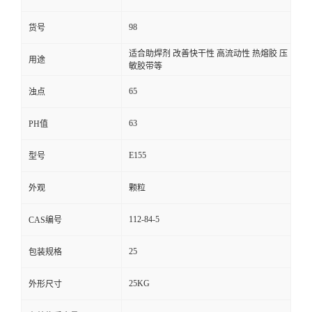
98
货号
适合助焊剂 改善快干性 高流动性 热熔胶 压
用途
敏胶带等
65
浊点
63
PH值
E155
型号
外观
颗粒
112-84-5
CAS编号
25
包装规格
25KG
外形尺寸