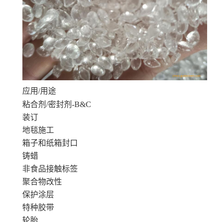
应用/用途
粘合剂/密封剂-B&C
装订
地毯施工
箱子和纸箱封口
铸蜡
非食品接触标签
聚合物改性
保护涂层
特种胶带
轮胎