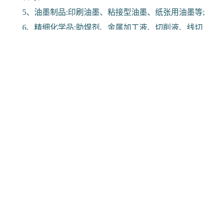
5、油墨制品:印刷油墨、粘接型油墨、纸张用油墨等;
6、精细化学品:助焊剂、金属加工液、切削液、线切
割液等。
相关产品：
BT2000 德国BIORICH 聚烯烃
BT2000 TPU助剂母粒TPU阻
PE阻燃剂TPE无卤阻燃剂油
燃剂雾面剂耐黄变剂透明滑
墨阻燃剂 TPU抗黄变剂 抗黄
剂雾面滑剂防粘剂 TPU抗黄