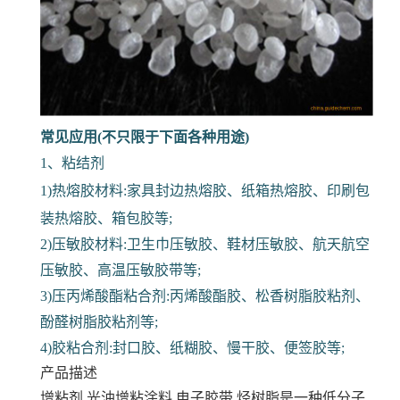
常见应用(不只限于下面各种用途)
1、粘结剂
1)热熔胶材料:家具封边热熔胶、纸箱热熔胶、印刷包
装热熔胶、箱包胶等;
2)压敏胶材料:卫生巾压敏胶、鞋材压敏胶、航天航空
压敏胶、高温压敏胶带等;
3)压丙烯酸酯粘合剂:丙烯酸酯胶、松香树脂胶粘剂、
酚醛树脂胶粘剂等;
4)胶粘合剂:封口胶、纸糊胶、慢干胶、便签胶等;
产品描述
增粘剂 光油增粘涂料 电子胶带
烃树脂是一种低分子