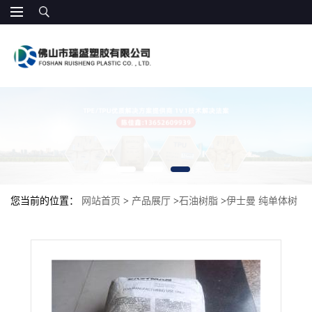
您当前的位置：
网站首页
>
产品展厅
>
石油树脂
>
伊士曼 纯单体树
脂 油墨助剂,防水材料助剂 155 纯芳族单体组合物 包装胶带 适合助
焊剂 保护涂层