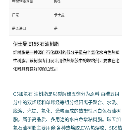
99%
有效物质含量
厂家
伊士曼
是否进口
是
伊士曼 E155 石油树脂
烃树脂是一种源自石化原料的低分子量完全氢化水白色热塑
性树脂。
该树脂专门设计用作热熔胶中的增粘剂，要求在老
化时具有良好的保色性。
C5加氢石 油树脂是以裂解碳五馏分为原料,由碳五组
分中的双烯烃和单烯烃等组分经阳离子聚合、水洗、
脱溶、汽提、氢化、造粒而成的热塑性水白色石油树
脂。属于高品质、多用途的水白色增粘树脂。碳五加
氢石油树脂主要用途:各种热熔胶,EVA热熔胶、SBS热