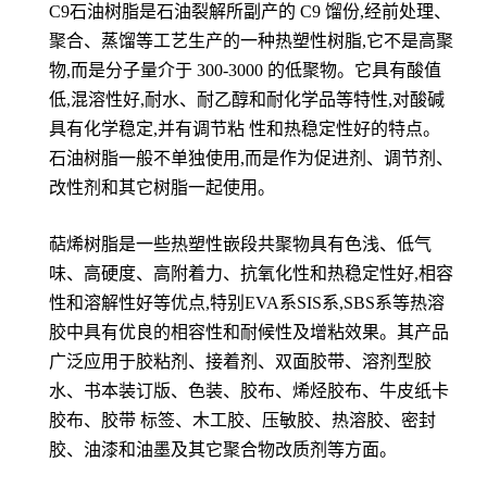
C9石油树脂是石油裂解所副产的 C9 馏份,经前处理、
聚合、蒸馏等工艺生产的一种热塑性树脂,它不是高聚
物,而是分子量介于 300-3000 的低聚物。它具有酸值
低,混溶性好,耐水、耐乙醇和耐化学品等特性,对酸碱
具有化学稳定,并有调节粘 性和热稳定性好的特点。
石油树脂一般不单独使用,而是作为促进剂、调节剂、
改性剂和其它树脂一起使用。
萜烯树脂是一些热塑性嵌段共聚物具有色浅、低气
味、高硬度、高附着力、抗氧化性和热稳定性好,相容
性和溶解性好等优点,特别EVA系SIS系,SBS系等热溶
胶中具有优良的相容性和耐候性及增粘效果。其产品
广泛应用于胶粘剂、接着剂、双面胶带、溶剂型胶
水、书本装订版、色装、胶布、烯烃胶布、牛皮纸卡
胶布、胶带 标签、木工胶、压敏胶、热溶胶、密封
胶、油漆和油墨及其它聚合物改质剂等方面。