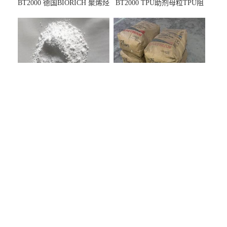
BT2000 德国BIORICH 聚烯烃
BT2000 TPU助剂母粒TPU阻
PE阻燃剂TPE无卤阻燃剂油
燃剂雾面剂耐黄变剂透明滑
墨阻燃剂 TPU抗黄变剂 抗黄
剂雾面滑剂防粘剂 TPU抗黄
变耐黄剂
变剂 抗黄变耐黄剂
BT2000 TPU助剂母粒TPU阻
美国伊士曼 R1100 氢化石油
燃剂雾面剂耐黄变剂透明滑
树脂 制品热熔胶压敏胶增粘
剂雾面滑剂防粘剂 TPU抗黄
适合助焊剂 改善快干性 高流
变剂
动性