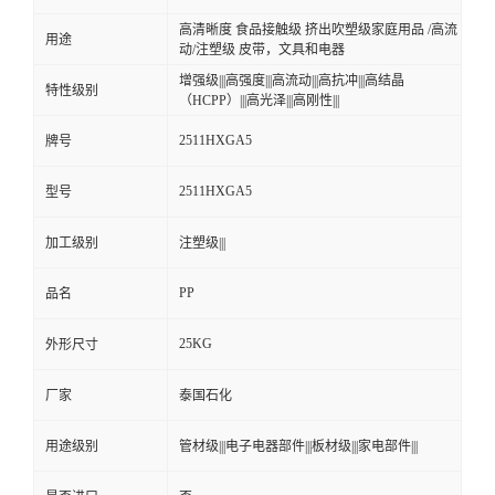
高清晰度 食品接触级 挤出吹塑级家庭用品 /高流
用途
动/注塑级 皮带，文具和电器
增强级|||高强度|||高流动|||高抗冲|||高结晶
特性级别
（HCPP）|||高光泽|||高刚性|||
2511HXGA5
牌号
2511HXGA5
型号
加工级别
注塑级|||
PP
品名
25KG
外形尺寸
厂家
泰国石化
用途级别
管材级|||电子电器部件|||板材级|||家电部件|||