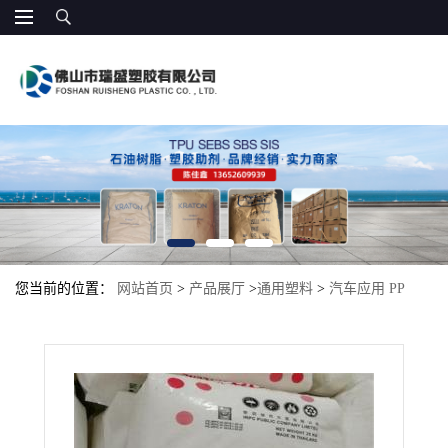
您当前的位置：
网站首页
>
产品展厅
>
通用塑料
>
汽车应用 PP
2511HXGA5 泰国IRPC 耐热 耐老化 抗紫外线 皮带，文具和电器