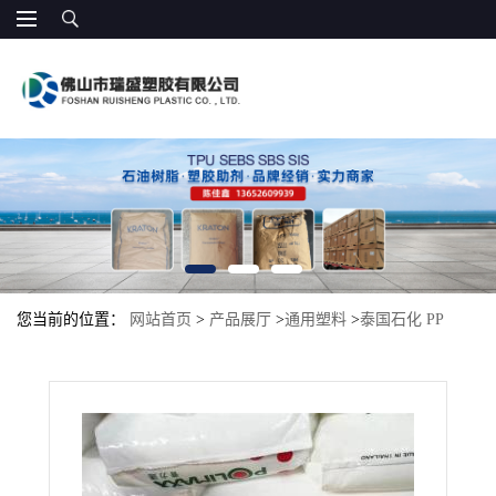
您当前的位置：
网站首页
>
产品展厅
>
通用塑料
>
泰国石化 PP
2511PCXTA6瓶盖 高流动 食品级 均聚物 皮带，文具和电器