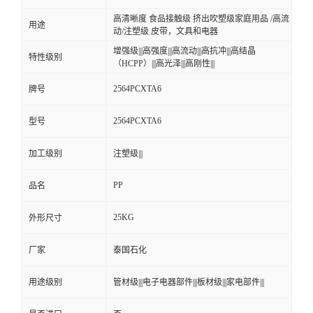
高清晰度 食品接触级 挤出吹塑级家庭用品 /高流
用途
动/注塑级 皮带，文具和电器
增强级|||高强度|||高流动|||高抗冲|||高结晶
特性级别
（HCPP）|||高光泽|||高刚性|||
2564PCXTA6
牌号
2564PCXTA6
型号
加工级别
注塑级|||
PP
品名
25KG
外形尺寸
厂家
泰国石化
用途级别
管材级|||电子电器部件|||板材级|||家电部件|||