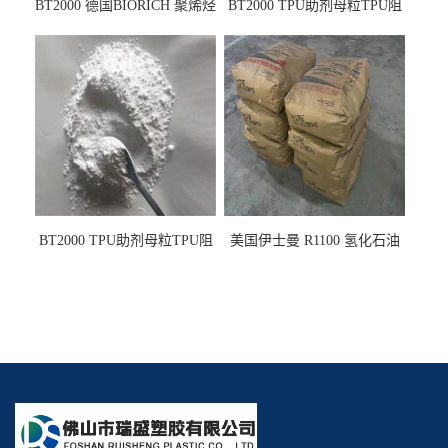
BT2000 德国BIORICH 聚烯烃
BT2000 TPU助剂母粒TPU阻
PE阻燃剂TPE无卤阻燃剂油
燃剂雾面剂耐黄变剂透明滑
墨阻燃剂 TPU抗黄变剂 抗黄
剂雾面滑剂防粘剂 TPU抗黄
变耐黄剂
变剂 抗黄变耐黄剂
BT2000 TPU助剂母粒TPU阻
美国伊士曼 R1100 氢化石油
燃剂雾面剂耐黄变剂透明滑
树脂 制品热熔胶压敏胶增粘
剂雾面滑剂防粘剂 TPU抗黄
适合助焊剂 改善快干性 高流
变剂
动性