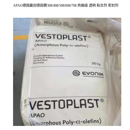
APAO德国赢创德固赛308/408/508/608/708 热融级 透明 粘合剂 密封剂