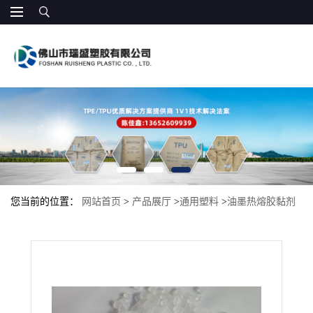
您当前的位置：
网站首页
>
产品展厅
>
通用塑料
>
油墨热熔胶黏剂
低粘度 热稳定好 APAO 508 赢创无定型聚烯烃 低粘度 低软化点 热
熔胶原料