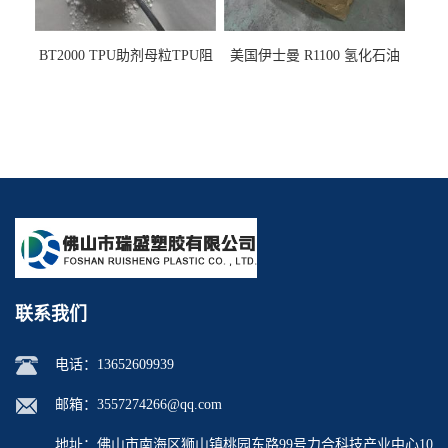
BT2000 TPU助剂母粒TPU阻
美国伊士曼 R1100 氢化石油
燃剂雾面剂耐黄变剂透明滑
树脂 制品热熔胶压敏胶增粘
剂雾面滑剂防粘剂 TPU抗黄
适合助焊剂 改善快干性 高流
变剂
动性
联系我们
电话：
13652609939
邮箱：
3557274266@qq.com
地址：佛山市南海区狮山镇桃园东路99号力合科技产业中心10