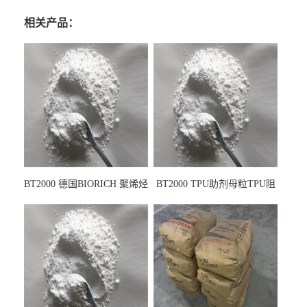
相关产品：
BT2000 德国BIORICH 聚烯烃
BT2000 TPU助剂母粒TPU阻
PE阻燃剂TPE无卤阻燃剂油
燃剂雾面剂耐黄变剂透明滑
墨阻燃剂 TPU抗黄变剂 抗黄
剂雾面滑剂防粘剂 TPU抗黄
变耐黄剂
变剂 抗黄变耐黄剂