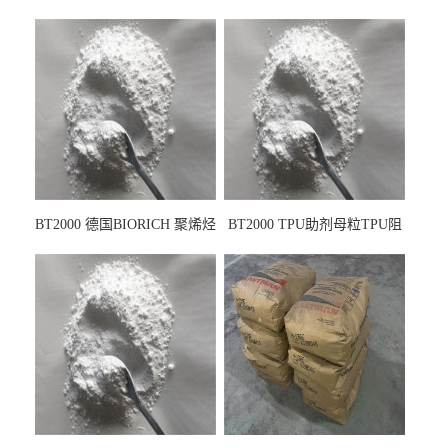
BT2000 德国BIORICH 聚烯烃
BT2000 TPU助剂母粒TPU阻
PE阻燃剂TPE无卤阻燃剂油
燃剂雾面剂耐黄变剂透明滑
墨阻燃剂 TPU抗黄变剂 抗黄
剂雾面滑剂防粘剂 TPU抗黄
变耐黄剂
变剂 抗黄变耐黄剂