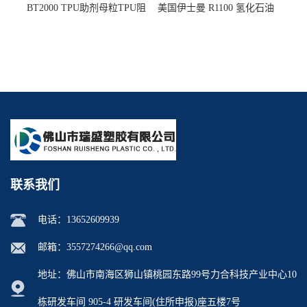
BT2000 TPU助剂母粒TPU阻
美国伊士曼 R1100 氢化石油
燃剂雾面剂耐黄变剂透明滑
树脂 制品热熔胶压敏胶增粘
剂雾面滑剂防粘剂 TPU抗黄
适合助焊剂 改善快干性 高流
变剂
动性
联系我们
电话：
13652609939
邮箱：
3557274266@qq.com
地址：佛山市南海区狮山镇桃园东路99号力合科技产业中心10
栋研发车间 905-4 研发车间(住所申报)座五楼7号