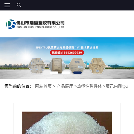
您当前的位置：
网站首页
>
产品展厅
>
热塑性弹性体
>
聚己内酯tpu
用途 密封垫 密封件 垫圈 加工级别 挤出级 注塑 高档密封件、电梯
轮