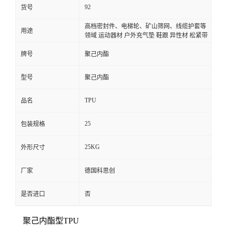
92
货号
高档密封件、电梯轮、矿山筛网、线缆护套等
用途
领域 运动器材 户外充气垫 鞋跟 异性材 松紧带
牌号
聚己内酯
型号
聚己内酯
TPU
品名
25
包装规格
25KG
外形尺寸
厂家
德国科思创
是否进口
否
聚己内酯型TPU