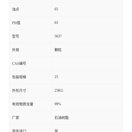
65
浊点
63
PH值
5637
型号
外观
颗粒
CAS编号
25
包装规格
25KG
外形尺寸
99%
有效物质含量
厂家
石油树脂
是否进口
是