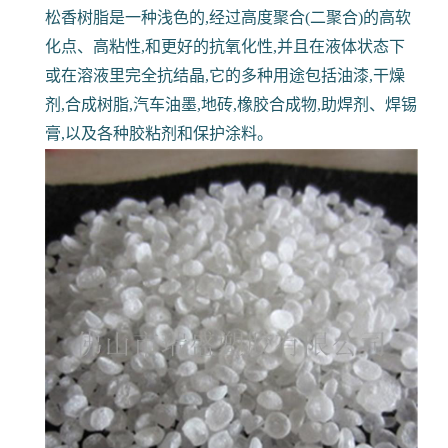
松香树脂是一种浅色的,经过高度聚合(二聚合)的高软
化点、高粘性,和更好的抗氧化性,并且在液体状态下
或在溶液里完全抗结晶,它的多种用途包括油漆,干燥
剂,合成树脂,汽车油墨,地砖,橡胶合成物,助焊剂、焊锡
膏,以及各种胶粘剂和保护涂料。