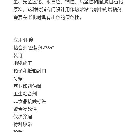
量、完全氢化、水白色、惰性、热塑性树脂,源自石化
原料。这种树脂专门设计用作热熔粘合剂中的增粘剂,
需要在老化时具有出色的保色性。
应用/用途
粘合剂/密封剂-B&C
装订
地毯施工
箱子和纸箱封口
铸蜡
商业印刷油墨
卫生粘合剂
非食品接触标签
聚合物改性
保护涂层
特种胶带