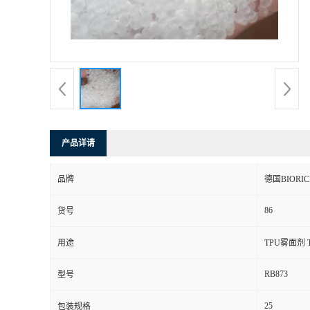
产品详请
品牌
德国BIORIC
86
货号
用途
TPU雾面剂
RB873
型号
25
包装规格