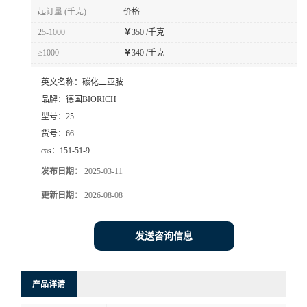
起订量 (千克)
价格
25-1000
￥
350 /千克
≥1000
￥
340 /千克
英文名称：
碳化二亚胺
品牌：
德国BIORICH
型号：
25
货号：
66
cas：
151-51-9
发布日期：
2025-03-11
更新日期：
2026-08-08
发送咨询信息
产品详请