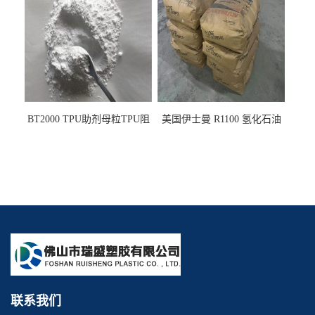
变耐黄剂
变剂 抗黄变耐黄剂
BT2000 TPU助剂母粒TPU阻
美国伊士曼 R1100 氢化石油
燃剂雾面剂耐黄变剂透明滑
树脂 制品热熔胶压敏胶增粘
剂雾面滑剂防粘剂 TPU抗黄
适合助焊剂 改善快干性 高流
变剂
动性
联系我们