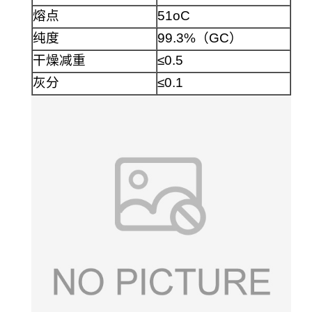
熔点
51oC
纯度
99.3%（GC）
干燥减重
≤0.5
灰分
≤0.1