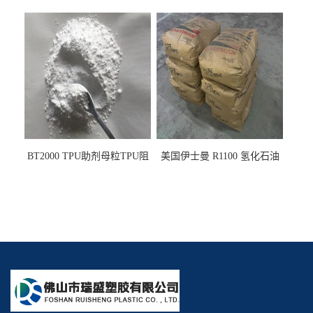
PE阻燃剂TPE无卤阻燃剂油
燃剂雾面剂耐黄变剂透明滑
墨阻燃剂 TPU抗黄变剂 抗黄
剂雾面滑剂防粘剂 TPU抗黄
变耐黄剂
变剂 抗黄变耐黄剂
BT2000 TPU助剂母粒TPU阻
美国伊士曼 R1100 氢化石油
燃剂雾面剂耐黄变剂透明滑
树脂 制品热熔胶压敏胶增粘
剂雾面滑剂防粘剂 TPU抗黄
适合助焊剂 改善快干性 高流
变剂
动性