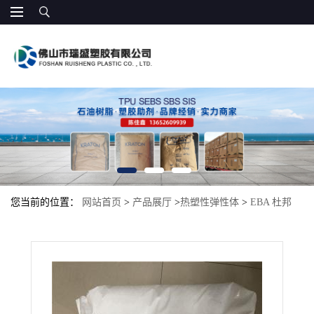
您当前的位置：
网站首页
>
产品展厅
>
热塑性弹性体
>
EBA 杜邦
3717AC相容改性抗冲改性 聚酯相容 增韧剂耐高温抗冲击 合金的相
容剂