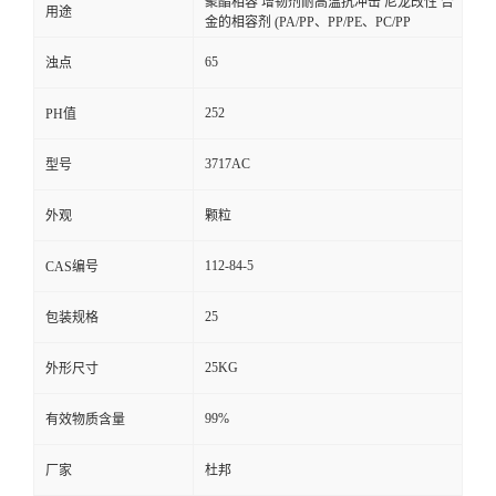
聚酯相容 增韧剂耐高温抗冲击 尼龙改性 合
用途
金的相容剂 (PA/PP、PP/PE、PC/PP
65
浊点
252
PH值
3717AC
型号
外观
颗粒
112-84-5
CAS编号
25
包装规格
25KG
外形尺寸
99%
有效物质含量
厂家
杜邦