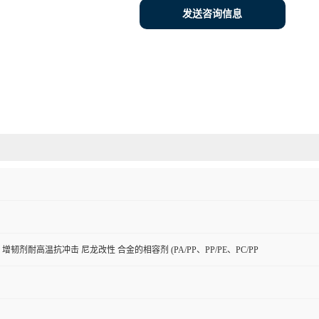
发送咨询信息
增韧剂耐高温抗冲击 尼龙改性 合金的相容剂 (PA/PP、PP/PE、PC/PP