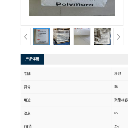
产品详请
品牌
杜邦
58
货号
用途
聚酯相容 
65
浊点
252
PH值