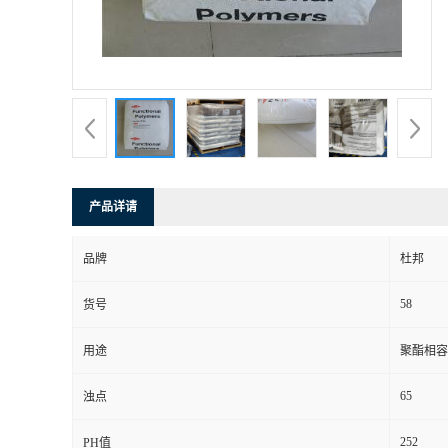
产品详请
品牌
杜邦
58
货号
用途
聚酯相容 
65
浊点
252
PH值