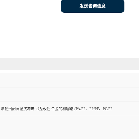
发送咨询信息
增韧剂耐高温抗冲击 尼龙改性 合金的相容剂 (PA/PP、PP/PE、PC/PP