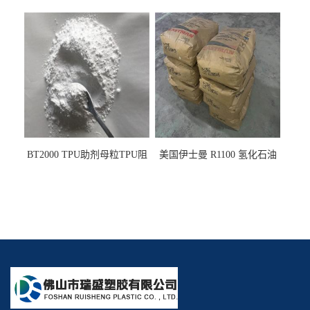
PE阻燃剂TPE无卤阻燃剂油
燃剂雾面剂耐黄变剂透明滑
墨阻燃剂 TPU抗黄变剂 抗黄
剂雾面滑剂防粘剂 TPU抗黄
变耐黄剂
变剂 抗黄变耐黄剂
BT2000 TPU助剂母粒TPU阻
美国伊士曼 R1100 氢化石油
燃剂雾面剂耐黄变剂透明滑
树脂 制品热熔胶压敏胶增粘
剂雾面滑剂防粘剂 TPU抗黄
适合助焊剂 改善快干性 高流
变剂
动性