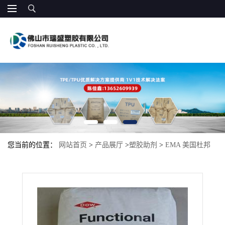
您当前的位置：
网站首页
>
产品展厅
>
塑胶助剂
>
EMA 美国杜邦
3217AC 挤出涂层 注塑成型 增韧PP,PE 塑胶 增韧剂 耐高温抗冲击