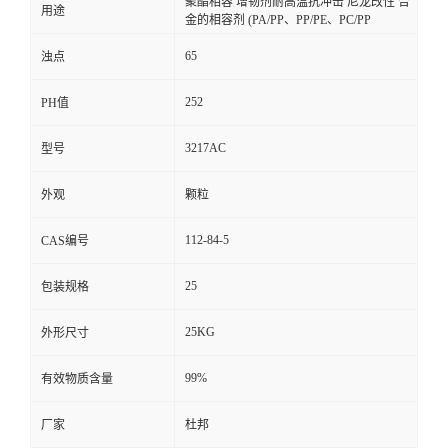
聚酯相容 增韧剂耐高温抗冲击 尼龙改性 合
用途
金的相容剂 (PA/PP、PP/PE、PC/PP
65
浊点
252
PH值
3217AC
型号
外观
颗粒
112-84-5
CAS编号
25
包装规格
25KG
外形尺寸
99%
有效物质含量
厂家
杜邦