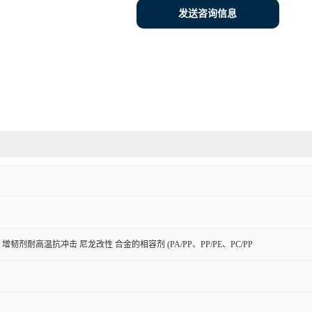
发送咨询信息
增韧剂耐高温抗冲击 尼龙改性 合金的相容剂 (PA/PP、PP/PE、PC/PP