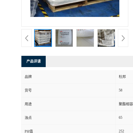
产品详请
品牌
杜邦
58
货号
用途
聚酯相容 
65
浊点
252
PH值