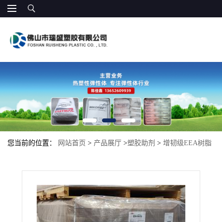
您当前的位置：
网站首页
>
产品展厅
>
塑胶助剂
>
增韧级EEA树脂
2116 AC尼龙增韧耐寒 相容改性用 聚酯相容 增韧剂耐高温抗冲击